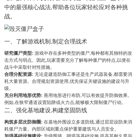
中的最强核心战法,帮助各位玩家轻松应对各种挑
战。
一、了解游戏机制,制定合理战术
研究僵尸类型:
游戏中存在多种类型的僵尸,每种都有其独特的攻
击方式与弱点。因此,玩家需要充分了解每种僵尸的特点,以便在
战斗中采取针对性措施。
合理分配资源:
无论是建造防御工事还是生产武器装备,都需要消
耗大量资源。合理规划资源使用,优先保证关键设施的建设与升
级。
充分利用地形优势:
善用地形进行布防,可以有效提升防御效果。
例如,在狭窄通道设置陷阱或火力点,能够极大限制僵尸行动。
二、强化基地建设,构建坚固防线
构筑多层次防御圈:
在基地外围设立多道防线,通过层层设防来消
耗僵尸力量。内部区域则重点保护重要建筑与人员安全。
加强基础设施建设:
升级围墙、哨塔等基础设施,提高其耐久度与