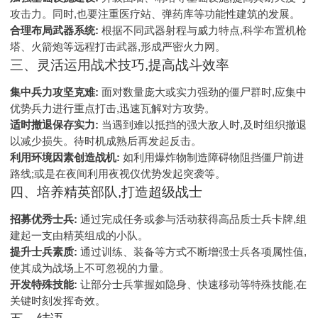
攻击力。同时,也要注重医疗站、弹药库等功能性建筑的发展。
合理布局武器系统:
根据不同武器射程与威力特点,科学布置机枪
塔、火箭炮等远程打击武器,形成严密火力网。
三、灵活运用战术技巧,提高战斗效率
集中兵力攻坚克难:
面对数量庞大或实力强劲的僵尸群时,应集中
优势兵力进行重点打击,迅速瓦解对方攻势。
适时撤退保存实力:
当遇到难以抵挡的强大敌人时,及时组织撤退
以减少损失。待时机成熟后再发起反击。
利用环境因素创造战机:
如利用爆炸物制造障碍物阻挡僵尸前进
路线;或是在夜间利用夜视仪优势发起突袭等。
四、培养精英部队,打造超级战士
招募优秀士兵:
通过完成任务或参与活动获得高品质士兵卡牌,组
建起一支由精英组成的小队。
提升士兵素质:
通过训练、装备等方式不断增强士兵各项属性值,
使其成为战场上不可忽视的力量。
开发特殊技能:
让部分士兵掌握如隐身、快速移动等特殊技能,在
关键时刻发挥奇效。