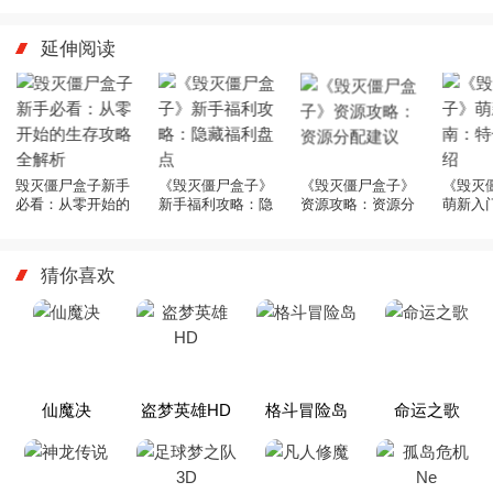
延伸阅读
毁灭僵尸盒子新手
《毁灭僵尸盒子》
《毁灭僵尸盒子》
《毁灭
必看：从零开始的
新手福利攻略：隐
资源攻略：资源分
萌新入
生存攻略全解析
藏福利盘点
配建议
色玩法
猜你喜欢
仙魔决
盗梦英雄HD
格斗冒险岛
命运之歌