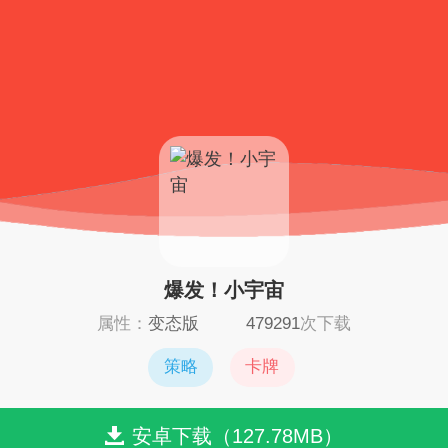
爆发！小宇宙
属性：
变态版
479291
次下载
策略
卡牌
安卓下载（127.78MB）