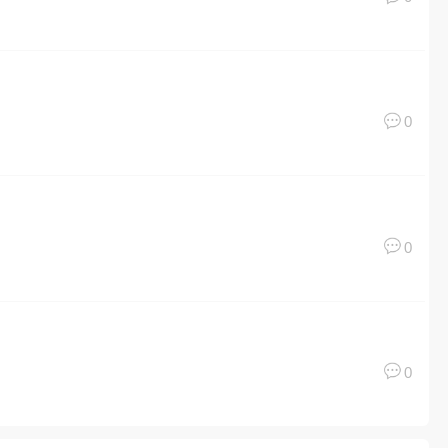
0
！
0
0