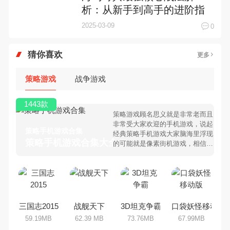
析：从新手到高手的进阶指
南
2025-03-09
0
猜你喜欢
更多
策略游戏
战争游戏
1443款
策略游戏顾名思义就是非常老而且
非常受大家欢迎的手机游戏，说起
策略手机游戏合集
经典策略手机游戏大家脑海里浮现
策略手机游戏合集大全 >
的可能就是像素街机游戏，相信很
多80、90后朋友还是记忆犹新
吧。那么，我们当年曾经玩过的策
略手机游戏有哪些呢？游戏今天，
乐途下载站小编芒果味的怪咖给大
家搜集整理了所以策略手机游戏合
集，欢迎大家前来选择下载体验
三国志2015
战舰天下
3D坦克争霸
口袋妖怪移动版
59.19MB
62.39 MB
73.76MB
67.99MB