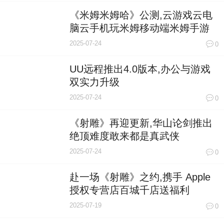
《米姆米姆哈》公测,云游戏云电
脑云手机玩米姆移动端米姆手游
攻略
2025-07-24
0
UU远程推出4.0版本,办公与游戏
双实力升级
2025-07-24
0
《射雕》再迎更新,华山论剑推出
绝顶难度敢来都是真武侠
2025-07-24
0
赴一场《射雕》之约,携手 Apple
授权专营店百城千店送福利
2025-07-19
0