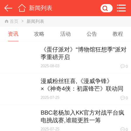
新闻列表
首页
新闻列表
资讯
攻略
活动
公告
教程
《蛋仔派对》“博物馆狂想季”派对
季重磅开启
2025-08-03
0
漫威粉丝狂喜,《漫威争锋》
×《神奇4侠：初露锋芒》联动同
步上线
2025-07-25
0
BBC老杨加入KK官方对战平台疯
电挑战赛,谁能更胜一筹
2025-07-25
0