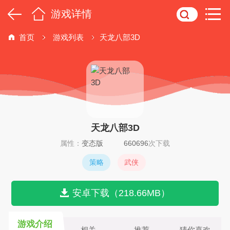
游戏详情
首页
游戏列表
天龙八部3D
天龙八部3D
属性：
变态版
660696
次下载
策略
武侠
安卓下载（218.66MB）
游戏介绍
相关
推荐
猜你喜欢