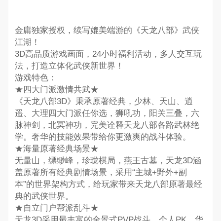
金庸独家授权，续写媲美端游的《天龙八部》武侠
江湖！
3D高品质游戏画面，24小时福利活动，多人交互玩
法，打造立体化武侠新世界！
游戏特色：
★四大门派激情共武★
《天龙八部3D》秉承原著经典，少林、天山、逍
遥、大理四大门派任你选，狮吼功，阳关三叠，六
脉神剑，北冥神功，完美诠释天龙八部各路武林绝
学。奢华的技能效果带给你更激爽的战斗体验。
★海量原著经典场景★
无量山，缥缈峰，珍珑棋局，燕王古墓，天龙3D涵
盖原著所有经典剧情场景，采用“主城+野外+副
本”的世界架构方式，给玩家带来天龙八部原著最经
典的武侠世界。
★自立门户帮派乱斗★
天龙3D采用最丰富的全景式PVP战斗，个人PK，华