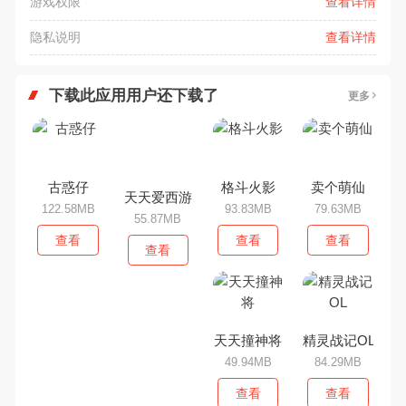
游戏权限
查看详情
隐私说明
查看详情
下载此应用用户还下载了
更多
古惑仔
天天爱西游
格斗火影
卖个萌仙
122.58MB
55.87MB
93.83MB
79.63MB
查看
查看
查看
查看
天天撞神将
精灵战记OL
生存：清道夫
真正的枪战射
49.94MB
84.29MB
查看
查看
查看
查看