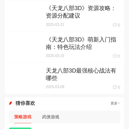
2025-03-15
0
天龙八部3D最强核心战法有
哪些
2025-03-09
0
猜你喜欢
更多
策略游戏
武侠游戏
1443款
策略游戏顾名思义就是非常老而且
非常受大家欢迎的手机游戏，说起
策略手机游戏合集
经典策略手机游戏大家脑海里浮现
策略手机游戏合集大全 >
的可能就是像素街机游戏，相信很
多80、90后朋友还是记忆犹新
吧。那么，我们当年曾经玩过的策
略手机游戏有哪些呢？游戏今天，
乐途下载站小编芒果味的怪咖给大