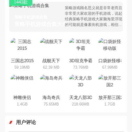
家搜集整理了所以策略手机游戏合
集，欢迎大家前来选择下载体验
三国志2015
战舰天下
3D坦克争霸
口袋妖怪移动版
59.19MB
62.39 MB
73.76MB
67.99MB
神雕侠侣
海岛奇兵
天龙八部3D
放开那三国2
1.4GB
75.65MB
218.66MB
1.7GB
用户评论
我要发表