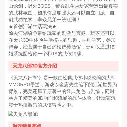
山论剑，野外BOSS，帮会乱斗为玩家营造出最真实
的武林氛围，如果你足够强大还可以自立门派、自
创武功绝学，率众兄弟一统江湖！
★首创江湖生活玩法★
除去江湖纷争带给玩家的刺激与震撼，玩家还可以
在天龙3D中体验生活模拟的乐趣，拜师学艺，参加
帮会，经营属于自己的松鹤楼酒馆，更可以通过结
婚系统圆给你一个和TA的武侠情缘。
天龙八部3D官方介绍
《天龙八部3D》是一款由经典武侠小说改编的大型
MMORPG手游，游戏以金庸先生笔下的江湖世界为
背景，完美还原了原著中的经典角色与剧情，同时
融入了精美的3D画面和流畅的战斗体验，让玩家沉
浸于热血激昂的武侠冒险之中。
游戏特色亮点