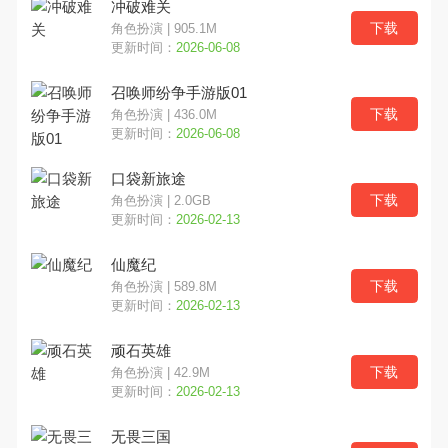
冲破难关
下载
角色扮演 | 905.1M
横版
魔幻
养成
更新时间：
2026-06-08
召唤师纷争手游版01
动作
角色
经营
下载
角色扮演 | 436.0M
更新时间：
2026-06-08
即时
射击
冒险
口袋新旅途
MOBA
模拟
格斗
下载
角色扮演 | 2.0GB
更新时间：
2026-02-13
其他
塔防
VR
仙魔纪
下载
角色扮演 | 589.8M
竞速
音乐
益智
更新时间：
2026-02-13
换装
二次元
MMO
顽石英雄
下载
角色扮演 | 42.9M
角色扮演
挂机
战棋
更新时间：
2026-02-13
无畏三国
棋牌
战略
恐怖