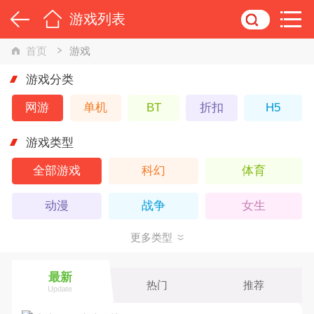
游戏列表
首页
游戏
游戏分类
网游
单机
BT
折扣
H5
游戏类型
全部游戏
科幻
体育
动漫
战争
女生
更多类型
策略
回合
3D
竞技
武侠
Q版
最新
热门
推荐
Update
卡牌
休闲
仙侠