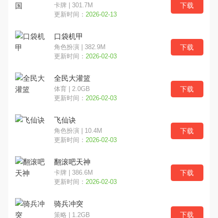
下载
卡牌 | 301.7M
更新时间：
2026-02-13
文字解谜
跑酷
魔幻奇幻
口袋机甲
写实
奥特曼
竞技对战
下载
角色扮演 | 382.9M
更新时间：
2026-02-03
SLG
多文明
欧美风
全民大灌篮
下载
体育 | 2.0GB
更新时间：
2026-02-03
飞仙诀
下载
角色扮演 | 10.4M
更新时间：
2026-02-03
翻滚吧天神
下载
卡牌 | 386.6M
更新时间：
2026-02-03
骑兵冲突
下载
策略 | 1.2GB