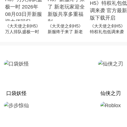
《大天使之剑H5》
《大天使之剑H5》
《大天使之剑H5》
万人排队盛极一时
新服终于来了 新老
特权礼包低调来袭
2026年08月03日开
玩家迎全新版共享
官方最新版下载开
新服迎大佬回归
多重福利
启
口袋妖怪
仙侠之刃