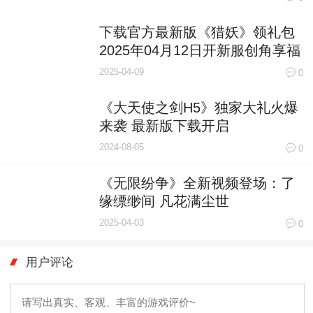
下载官方最新版《猎妖》领礼包
2025年04月12日开新服创角享福
利
2025-04-09
0
《大天使之剑H5》独家大礼火爆
来袭 最新版下载开启
2024-08-05
0
《无限纷争》全新视频登场：了
缘缥缈间 凡花满尘世
2025-04-03
0
用户评论