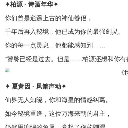
✦柏源 · 诗酒年华✦
你们曾是逍遥上古的神仙眷侣，
千年后再入秘境，他已成为你的最强剑灵。
你的每一点灵息，他都能感知到……
“饕餮已经是过去。但是……柏源还想和你有
✦ 夏萧因 · 凤箫声动✦
仙界无人知晓，你和海皇的情感纠葛。
如今秘境重逢，这位万海来朝的君主，
仍然用缠绵的鱼尾，卷起了你的脚踝……