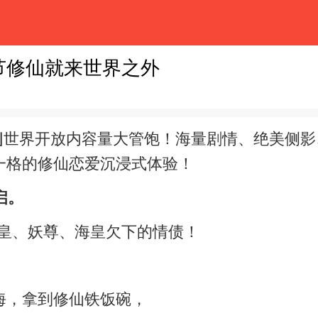
节修仙就来世界之外
⌋世界开放内容量大管饱！海量剧情、绝美侧
一格的修仙恋爱沉浸式体验！
启。
魔皇、妖尊、海皇欠下的情债！
海，拿到修仙铁饭碗，