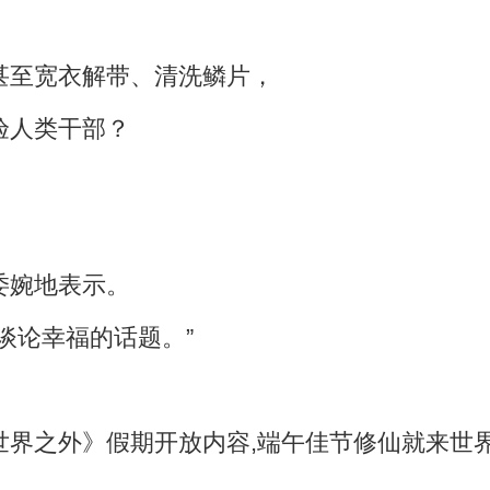
甚至宽衣解带、清洗鳞片，
验人类干部？
委婉地表示。
谈论幸福的话题。”