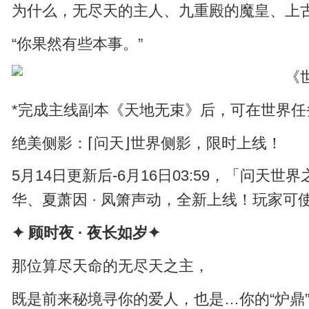
为什么，无尽天的主人、九重殿的魔皇、上古
“你果然有些本事。”
*完成主线副本《天地无束》后，可在世界
绝美侧影：⌈问天⌋世界侧影，限时上线！
5月14日更新后-6月16日03:59，「问天
华、夏萧因 · 凤箫声动，全新上线！玩家
✦ 顾时夜 · 夜长如岁✦
那位算尽天命的无尽天之主，
既是前来秘境寻你的爱人，也是…你的“炉鼎