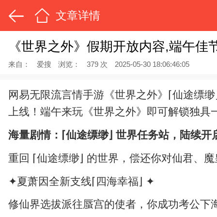
文章详情
《世界之外》假期开放内容,端午佳
来自：
爱搜
浏览：
379 次
2025-05-30 18:06:46:05
网易无限流言情手游《世界之外》⌈仙途缥缈
上线！端午来玩《世界之外》即可解锁独具
海量剧情：⌈仙途缥缈⌋ 世界任务站，陆续开
重回 ⌈仙途缥缈⌋ 的世界，偿还你对仙君、
✦夏萧因全新支线⌈四海幸福⌋ ✦
修仙界选拔派往蜃宫的使者，你成功考公下