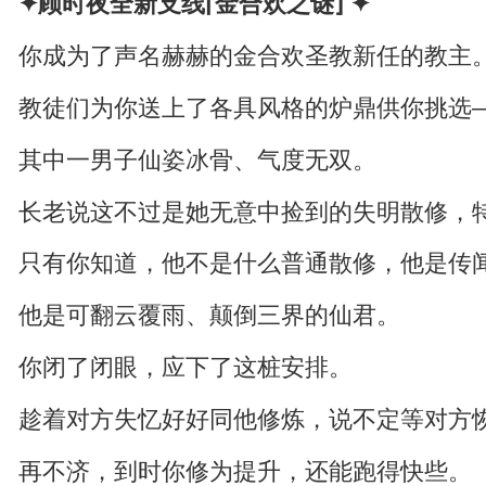
✦顾时夜全新支线⌈金合欢之谜⌋ ✦
你成为了声名赫赫的金合欢圣教新任的教主
教徒们为你送上了各具风格的炉鼎供你挑选
其中一男子仙姿冰骨、气度无双。
长老说这不过是她无意中捡到的失明散修，
只有你知道，他不是什么普通散修，他是传
他是可翻云覆雨、颠倒三界的仙君。
你闭了闭眼，应下了这桩安排。
趁着对方失忆好好同他修炼，说不定等对方
再不济，到时你修为提升，还能跑得快些。