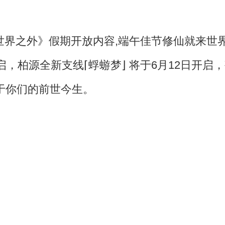
启，柏源全新支线⌈蜉蝣梦⌋ 将于6月12日开启
属于你们的前世今生。