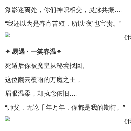
瀑影迷离处，你们神识相交，灵脉共振……
“我还以为是春宵苦短，所以‘夜’也宝贵。”
✦ 易遇 · 一笑春温✦
死遁后你被魔皇从秘境找回。
这位翻云覆雨的万魔之主，
眉眼温柔，却执念依旧……
“师父，无论千年万年，你都是我的期待。”