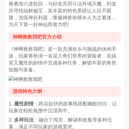
骑勇闯六道轮回，与好友共同斗法外域天魔，到龙
宫寻找仙材秘宝，其丰富的特色系统让人目不暇
接，洗练神兵利器，降服神兽坐骑令人为之着迷，
为天下第一好神仙而努力吧!
神啊救救我吧官方介绍
《神啊救救我吧》是一款充满欢乐与挑战的休闲手
游，玩家将扮演一名误入奇幻世界的冒险者，在搞
笑又魔性的剧情中完成各种任务，解锁丰富的角色
技能与装备。
游戏特色大纲
1.
魔性剧情
：跌宕起伏的故事线搭配幽默对白，让
玩家在轻松氛围中沉浸其中。
2.
多样玩法
：融合了闯关、解谜和收集等多种元
素，满足不同玩家的游戏需求。