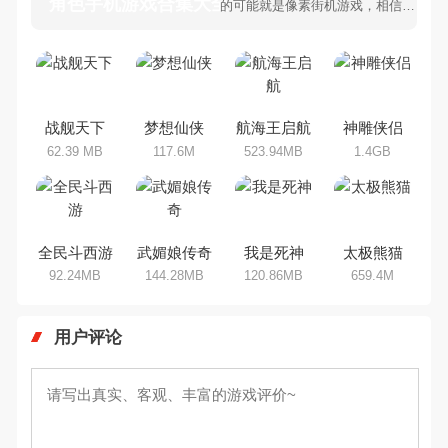
角色手机游戏合集大全 >
的可能就是像素街机游戏，相信很
多80、90后朋友还是记忆犹新
吧。那么，我们当年曾经玩过的角
色手机游戏有哪些呢？游戏今天，
乐途下载站小编芒果味的怪咖给大
家搜集整理了所以角色手机游戏合
集，欢迎大家前来选择下载体验
战舰天下
梦想仙侠
航海王启航
神雕侠侣
62.39 MB
117.6M
523.94MB
1.4GB
全民斗西游
武媚娘传奇
我是死神
太极熊猫
92.24MB
144.28MB
120.86MB
659.4M
用户评论