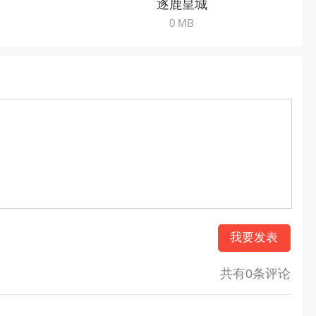
逐鹿皇城
0 MB
我要发表
共有0条评论