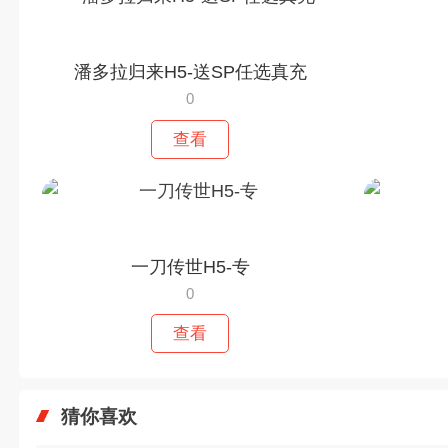
潘多拉归来H5-送SP任选真充
0
查看
一刀传世H5-专
0
查看
猜你喜欢