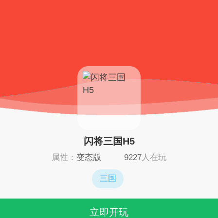
闪将三国H5
属性：
变态版
9227
人在玩
三国
立即开玩