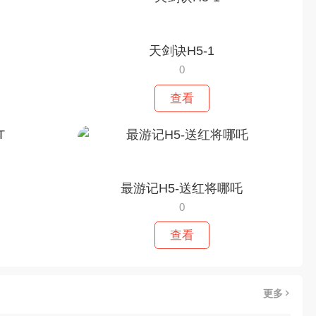
天剑诀H5-1
0
查看
最游记H5-送红将哪吒
0
查看
更多