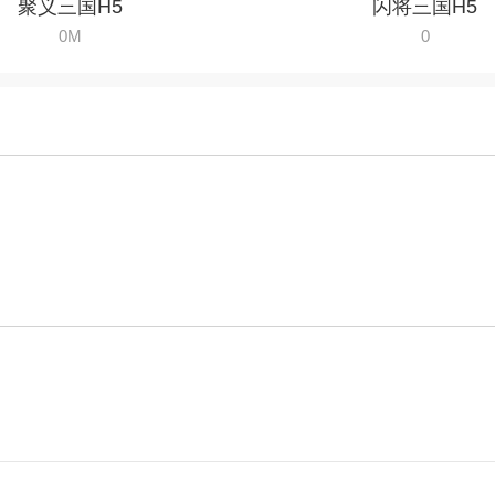
聚义三国H5
闪将三国H5
0M
0