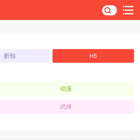
折扣
H5
动漫
武侠
仙侠