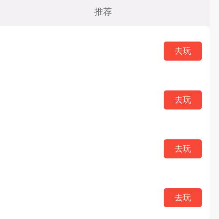
动作
推荐
冒险
去玩
传奇
二次元
去玩
中国风
去玩
去玩