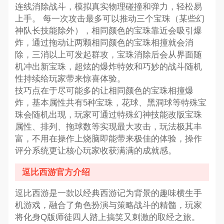
连线消除战斗，模拟真实物理碰撞和弹力，轻松易
上手。 每一次攻击最多可以推动三个宝珠（某些幻
神队长技能除外），相同颜色的宝珠靠近会吸引爆
炸，通过拖动让两颗相同颜色的宝珠相撞就会消
除，三消以上可发起群攻，宝珠消除后会从界面随
机冲出新宝珠，超炫的爆炸特效和巧妙的战斗随机
性持续给玩家带来惊喜体验。
技巧点在于尽可能多的让相同颜色的宝珠相撞爆
炸，基本属性共有5种宝珠，花球、黑洞球等特殊宝
珠会随机出现，玩家可通过特殊幻神技能改版宝珠
属性、排列、拖球数等实现最大攻击，玩法极其丰
富，不用在操作上烧脑即能带来极佳的体验，操作
评分系统更让核心玩家收获满满的成就感。
逗比西游官方介绍
逗比西游是一款以经典西游记为背景的趣味横生手
机游戏，融合了角色扮演与策略战斗的精髓，玩家
将化身Q版师徒四人踏上搞笑又刺激的取经之旅。