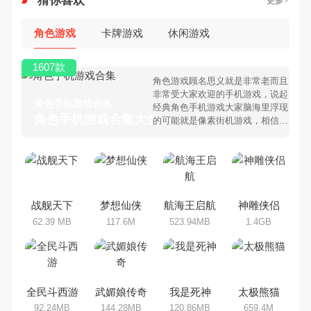
猜你喜欢
更多
角色游戏
卡牌游戏
休闲游戏
1607款
角色游戏顾名思义就是非常老而且
非常受大家欢迎的手机游戏，说起
角色手机游戏合集
经典角色手机游戏大家脑海里浮现
角色手机游戏合集大全 >
的可能就是像素街机游戏，相信很
多80、90后朋友还是记忆犹新
吧。那么，我们当年曾经玩过的角
色手机游戏有哪些呢？游戏今天，
乐途下载站小编芒果味的怪咖给大
家搜集整理了所以角色手机游戏合
集，欢迎大家前来选择下载体验
战舰天下
梦想仙侠
航海王启航
神雕侠侣
62.39 MB
117.6M
523.94MB
1.4GB
全民斗西游
武媚娘传奇
我是死神
太极熊猫
92.24MB
144.28MB
120.86MB
659.4M