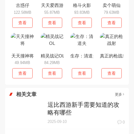
古惑仔
天天爱西游
格斗火影
卖个萌仙
122.58MB
55.87MB
93.83MB
79.63MB
查看
查看
查看
查看
天天撞神将
精灵战记OL
生存：清道夫
真正的枪战射
49.94MB
84.29MB
查看
查看
查看
查看
相关文章
更多
逗比西游新手需要知道的攻
略有哪些
2025-09-10
0