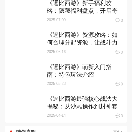
《逗比西游》新手福利攻
略：隐藏福利盘点，开启奇
妙冒险之旅
2025-07-09
0
《逗比西游》资源攻略：如
何合理分配资源，让战斗力
飙升
2025-06-16
0
《逗比西游》萌新入门指
南：特色玩法介绍
2025-05-23
0
《逗比西游最强核心战法大
揭秘：从沙雕操作到封神套
路》
2025-04-14
0