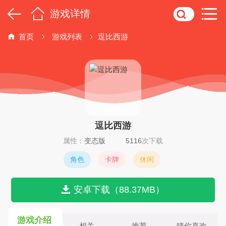
游戏详情
首页
游戏列表
逗比西游
逗比西游
属性：
变态版
5116
次下载
角色
卡牌
休闲
安卓下载（88.37MB）
游戏介绍
相关
推荐
猜你喜欢