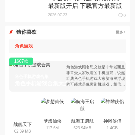
最新版开启 下载官方最新版
迎风起航
2026-07-23
0
猜你喜欢
更多
角色游戏
1607款
角色游戏顾名思义就是非常老而且
非常受大家欢迎的手机游戏，说起
角色手机游戏合集
经典角色手机游戏大家脑海里浮现
角色手机游戏合集大全 >
的可能就是像素街机游戏，相信很
多80、90后朋友还是记忆犹新
吧。那么，我们当年曾经玩过的角
色手机游戏有哪些呢？游戏今天，
乐途下载站小编芒果味的怪咖给大
家搜集整理了所以角色手机游戏合
集，欢迎大家前来选择下载体验
梦想仙侠
航海王启航
神雕侠侣
战舰天下
117.6M
523.94MB
1.4GB
62.39 MB