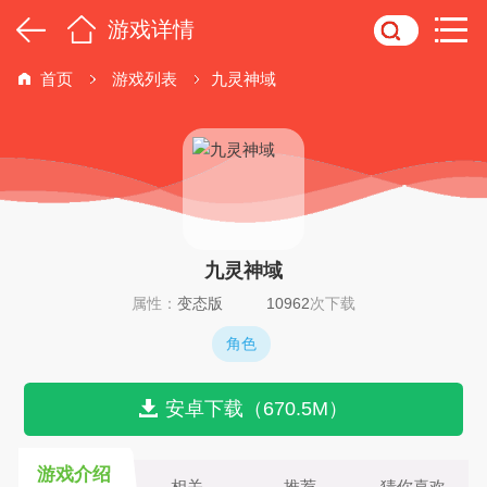
游戏详情
首页
游戏列表
九灵神域
九灵神域
属性：
变态版
10962
次下载
角色
安卓下载（670.5M）
游戏介绍
相关
推荐
猜你喜欢