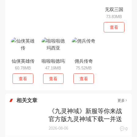
无双三国
73.83MB
查看
仙侠英雄传
啦啦啦德玛西亚
佣兵传奇
60.78MB
47.19MB
75.52MB
查看
查看
查看
相关文章
更多
《九灵神域》新服等你来战
官方版九灵神域下载一并送
上
2026-08-06
0