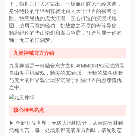
下，隐世宗门人才辈出。一场血雨腥风已经来袭，
身怀绝技的年轻剑客就此踏入大千世界的强者之
路。快意恩仇的庞大江湖，匠心打造的沉浸式地
图，凌厉写意的轻功，挑战数之不尽的奇珍异兽，
精彩绝伦的华山论剑和嵩山争霸，打造只属于你的
独一无二的江湖梦。
九灵神域官方介绍
九灵神域是一款融合东方玄幻与MMORPG玩法的高
自由度手机游戏，精美的3D画质、流畅的战斗体验
与庞大的世界观让玩家沉浸于仙侠世界的恩怨情仇
之中。
核心特色亮点
▶ 全新开放世界：无缝大地图设计，从幽深竹林到
浩瀚天宫，每一处场景都充满东方韵味，搭配动态