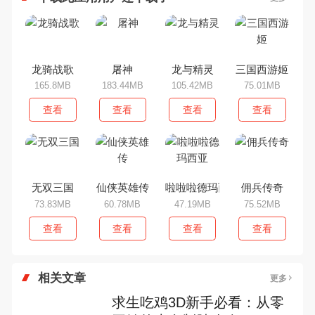
龙骑战歌
屠神
龙与精灵
三国西游姬
165.8MB
183.44MB
105.42MB
75.01MB
查看
查看
查看
查看
无双三国
仙侠英雄传
啦啦啦德玛西亚
佣兵传奇
73.83MB
60.78MB
47.19MB
75.52MB
查看
查看
查看
查看
相关文章
更多
求生吃鸡3D新手必看：从零