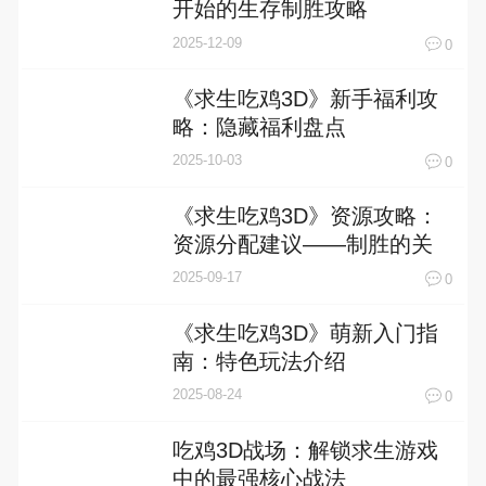
开始的生存制胜攻略
2025-12-09
0
《求生吃鸡3D》新手福利攻
略：隐藏福利盘点
2025-10-03
0
《求生吃鸡3D》资源攻略：
资源分配建议——制胜的关
键之道
2025-09-17
0
《求生吃鸡3D》萌新入门指
南：特色玩法介绍
2025-08-24
0
吃鸡3D战场：解锁求生游戏
中的最强核心战法