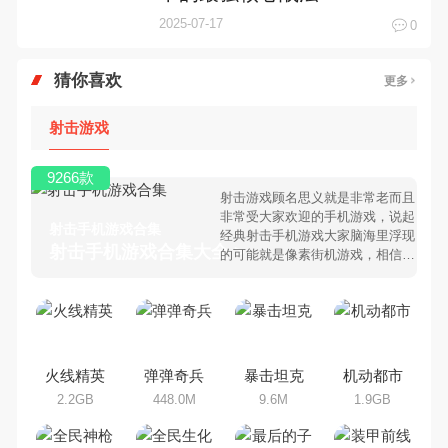
2025-07-17
0
猜你喜欢
更多
射击游戏
9266款
射击游戏顾名思义就是非常老而且
非常受大家欢迎的手机游戏，说起
射击手机游戏合集
经典射击手机游戏大家脑海里浮现
射击手机游戏合集大全 >
的可能就是像素街机游戏，相信很
多80、90后朋友还是记忆犹新
吧。那么，我们当年曾经玩过的射
击手机游戏有哪些呢？游戏今天，
乐途下载站小编芒果味的怪咖给大
家搜集整理了所以射击手机游戏合
集，欢迎大家前来选择下载体验
火线精英
弹弹奇兵
暴击坦克
机动都市
2.2GB
448.0M
9.6M
1.9GB