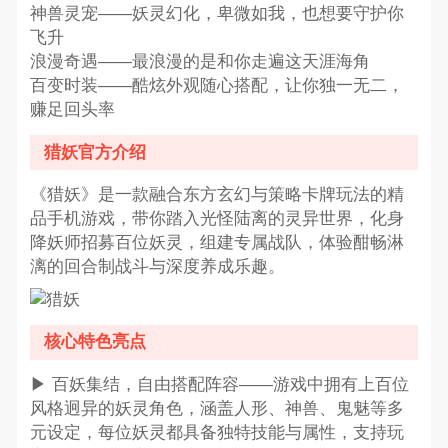
神兽灵宠——妖灵幻化，卑微如我，也想要守护你
飞升
浪漫奇遇——最浪漫的是和你走遍这天涯海角
百变时装——酷炫外观随心搭配，让你独一无二，
赚足回头率
猎妖官方介绍
《猎妖》是一款融合东方玄幻与策略卡牌玩法的精
品手机游戏，带你踏入光怪陆离的灵异世界，化身
降妖师招募百位妖灵，组建专属战队，体验酣畅淋
漓的回合制战斗与深度养成乐趣。
核心特色亮点
▶ 百妖集结，自由搭配阵容——游戏中拥有上百位
风格迥异的妖灵角色，涵盖人形、神兽、鬼魅等多
元设定，每位妖灵都具备独特技能与属性，支持玩