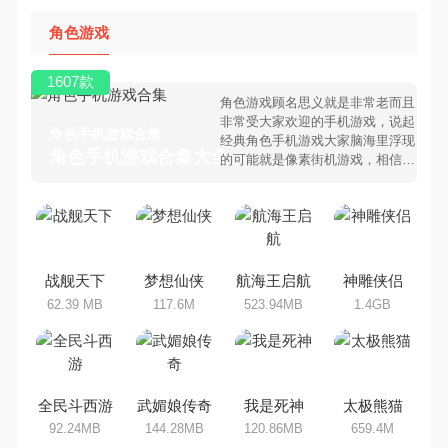
角色游戏
1607款
角色游戏顾名思义就是非常老而且
非常受大家欢迎的手机游戏，说起
角色手机游戏合集
经典角色手机游戏大家脑海里浮现
角色手机游戏合集大全 >
的可能就是像素街机游戏，相信很
多80、90后朋友还是记忆犹新
吧。那么，我们当年曾经玩过的角
色手机游戏有哪些呢？游戏今天，
乐途下载站小编芒果味的怪咖给大
家搜集整理了所以角色手机游戏合
集，欢迎大家前来选择下载体验
战舰天下
梦想仙侠
航海王启航
神雕侠侣
62.39 MB
117.6M
523.94MB
1.4GB
全民斗西游
武媚娘传奇
我是死神
太极熊猫
92.24MB
144.28MB
120.86MB
659.4M