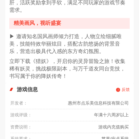
肝，活跃奖励拿到手软，满足不同玩家的游戏节奏
需求。
精美画风，视听盛宴
▶ 邀请知名国风画师倾力打造，人物立绘细腻唯
美，技能特效华丽炫目，搭配古韵悠扬的背景音
乐，营造出极具代入感的东方奇幻氛围。
立即下载《猎妖》，开启你的灵异冒险之旅！收集
稀有妖灵，挑战极限副本，与万千道友同台竞技，
书写属于你的降妖传奇！
游戏信息
反馈
开发者：
惠州市点乐美信息科技有限公司
游戏评级：
年满十六周岁以上
资费说明：
游戏内充值购买
系统要求：
苹果/安卓系统