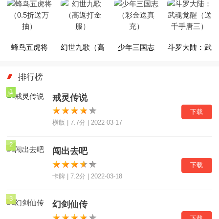
魔改咸鱼刷
限刷充）
版）
充）
蜂鸟五虎将
幻世九歌（高
少年三国志
斗罗大陆：武
（0.5折送万
返打金服）
（彩金送真
魂觉醒（送千
排行榜
抽）
充）
手唐三）
1
戒灵传说
下载
横版 | 7.7分 | 2022-03-17
2
闯出去吧
下载
卡牌 | 7.2分 | 2022-03-18
3
幻剑仙传
下载