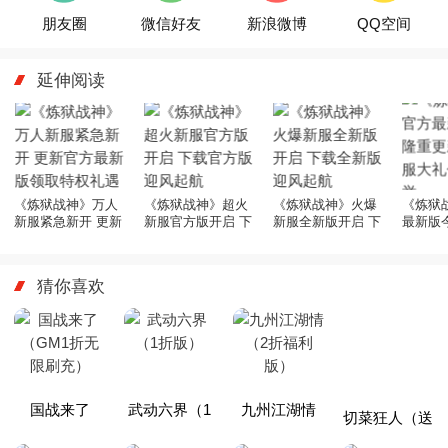
朋友圈
微信好友
新浪微博
QQ空间
延伸阅读
《炼狱战神》万人
《炼狱战神》超火
《炼狱战神》火爆
《炼狱
新服紧急新开 更新
新服官方版开启 下
新服全新版开启 下
最新版
官方最新版领取特
载官方版迎风起航
载全新版迎风起航
新 开
权礼遇
共襄盛
猜你喜欢
国战来了
武动六界（1
九州江湖情
切菜狂人（送
（GM1折无
折版）
（2折福利