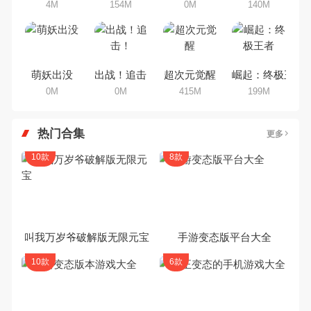
4M
154M
0M
140M
萌妖出没
出战！追击！
超次元觉醒
崛起：终极王者
0M
0M
415M
199M
热门合集
更多
10款
8款
叫我万岁爷破解版无限元宝
手游变态版平台大全
10款
6款