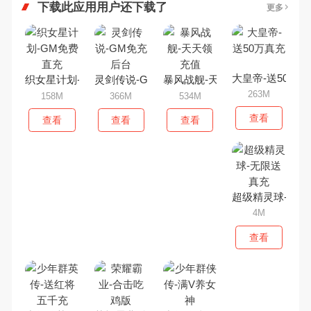
下载此应用用户还下载了
更多
大皇帝-送50万真
织女星计划-GM免费直充
灵剑传说-GM免充后台
暴风战舰-天天领充值
263M
158M
366M
534M
查看
查看
查看
查看
超级精灵球-无限
4M
查看