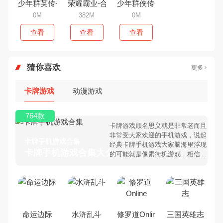
少年群英传-送红将五千充
荣耀霸业-合击吃鸡版
少年群侠传-满V养女神
0M
382M
0M
查看
查看
查看
猜你喜欢
更多
卡牌游戏
动漫游戏
764款
卡牌游戏顾名思义就是非常老而且
非常受大家欢迎的手机游戏，说起
卡牌手机游戏合集
经典卡牌手机游戏大家脑海里浮现
卡牌手机游戏合集大全 >
的可能就是像素街机游戏，相信很
多80、90后朋友还是记忆犹新
吧。那么，我们当年曾经玩过的卡
牌手机游戏有哪些呢？游戏今天，
乐途下载站小编芒果味的怪咖给大
家搜集整理了所以卡牌手机游戏合
集，欢迎大家前来选择下载体验
命运边际
水浒乱斗
修罗道Online
三国英雄志