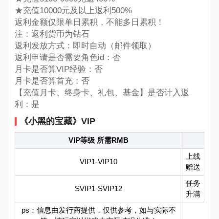
★充值10000元及以上返利500%
返利金额仅限单日累积，不能多日累积！
注：返利货币为钻石
返利发放方式：即时自动（邮件领取）
返利申请是否需要角色id：否
月卡是否算VIP经验：否
月卡是否算首充：否
【充值月卡、终身卡、礼包、基金】是否计入返
利：是
《小黑的宝藏》VIP
VIP等级 所需RMB
上线
VIP1-VIP10
赠送
任务
SVIP1-SVIP12
升满
ps：信息由发行商提供，仅供参考，如与实际不