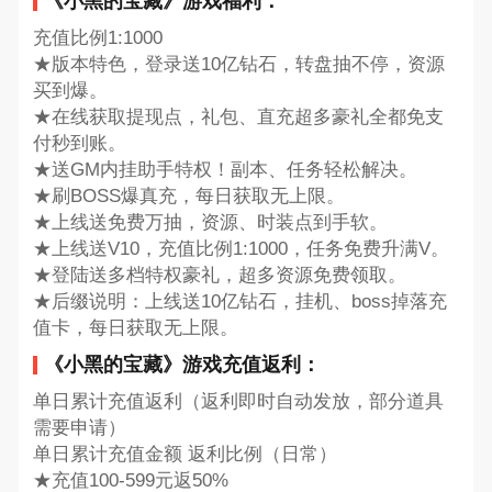
《小黑的宝藏》游戏福利：
充值比例1:1000
★版本特色，登录送10亿钻石，转盘抽不停，资源
买到爆。
★在线获取提现点，礼包、直充超多豪礼全都免支
付秒到账。
★送GM内挂助手特权！副本、任务轻松解决。
★刷BOSS爆真充，每日获取无上限。
★上线送免费万抽，资源、时装点到手软。
★上线送V10，充值比例1:1000，任务免费升满V。
★登陆送多档特权豪礼，超多资源免费领取。
★后缀说明：上线送10亿钻石，挂机、boss掉落充
值卡，每日获取无上限。
《小黑的宝藏》游戏充值返利：
单日累计充值返利（返利即时自动发放，部分道具
需要申请）
单日累计充值金额 返利比例（日常）
★充值100-599元返50%