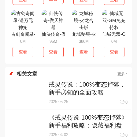
古剑奇闻录-送万元神宠
仙侠传奇-傲天神器
龙城秘境-火龙合击版
仙域无双-GM免
0M
95M
386M
0M
查看
查看
查看
查看
相关文章
更多
戒灵传说：100%变态掉落，
新手必知的全面攻略
2025-05-25
0
《戒灵传说-100%变态掉落》
新手福利攻略：隐藏福利盘
点
2025-04-02
0