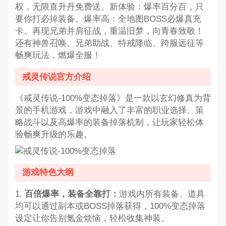
权，无限直升丹免费送。新体验：爆率百分百，只
要你打必掉装备。爆率高：全地图BOSS必爆真充
卡。再现兄弟并肩征战，重温旧梦，向青春致敬！
还有神兽召唤、兄弟助战、特戒降临、跨服远征等
畅爽玩法，燃爆全服！
戒灵传说官方介绍
《戒灵传说-100%变态掉落》是一款以玄幻修真为背
景的手机游戏，游戏中融入了丰富的职业选择、策
略战斗以及高爆率的装备掉落机制，让玩家轻松体
验畅爽升级的乐趣。
游戏特色大纲
1.
百倍爆率，装备全靠打：
游戏内所有装备、道具
均可以通过副本或BOSS掉落获得，100%变态掉落
设定让你告别氪金烦恼，轻松收集神装。