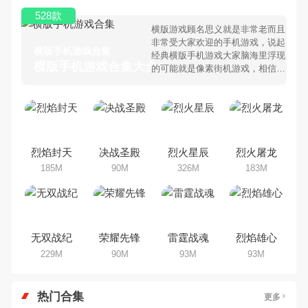
528款
横版游戏顾名思义就是非常老而且
非常受大家欢迎的手机游戏，说起
横版手机游戏合集
经典横版手机游戏大家脑海里浮现
横版手机游戏合集大全 >
的可能就是像素街机游戏，相信很
多80、90后朋友还是记忆犹新
吧。那么，我们当年曾经玩过的横
版手机游戏有哪些呢？游戏今天，
乐途下载站小编芒果味的怪咖给大
家搜集整理了所以横版手机游戏合
集，欢迎大家前来选择下载体验
烈焰封天
决战圣殿
烈火星辰
烈火屠龙
185M
90M
326M
183M
无双战纪
荣耀先锋
雷霆战魂
烈焰雄心
229M
90M
93M
93M
热门合集
更多