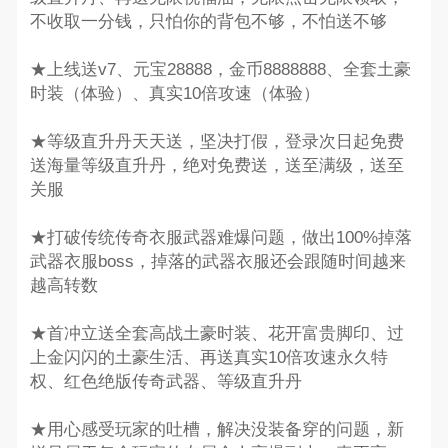
不收取一分钱，只怕你的背包不够，不怕送不够
★上线送v7、元宝28888，金币8888888、全套土豪
时装（体验）、真实10倍攻速（体验）
★等级直升丹天天送，坚决打假，登录次日起免费
送海量等级直升丹，绝对免费送，送至满级，送至
关服
★打破传统传奇衣服武器难爆问题，做出100%掉落
武器衣服boss，掉落的武器衣服还会跟随时间越来
越高转数
★首冲立送全套高战土豪时装、花开富贵脚印、过
上金闪闪的土豪生活、再送真实10倍攻速永久特
权、红色绝版传奇武器、等级直升丹
★用心感受玩家的吐槽，解决没装备穿的问题，新