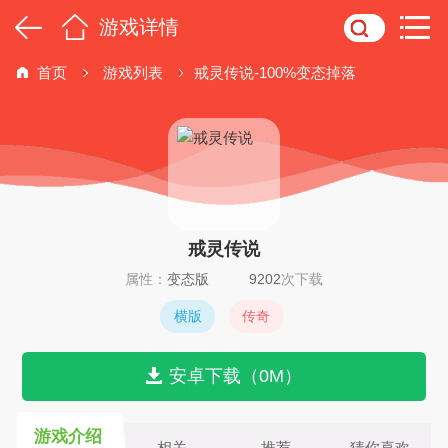
游戏详情
首页
游戏列表
戒灵传说-100%变态掉落
戒灵传说
属性：
变态版
9202
次下载
横版
传奇
安卓下载（0M）
游戏介绍
相关
推荐
猜你喜欢