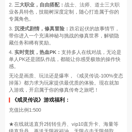
2.
三大职业，自由搭配：
战士、法师、道士三大职
业各具特色，技能树深度定制，随心打造属于你的
专属角色。
3.
沉浸式剧情，修真冒险：
跌宕起伏的故事情节，
带你进入一个充满神秘与挑战的修真世界，解锁隐
藏任务和稀有奖励。
4.
实时竞技，热血PK：
支持多人在线对战，无论是
单人PK还是团队作战，都能让你感受极致的操作快
感。
无论是画质、玩法还是爆率，《戒灵传说-100%变态
掉落》都力求为玩家提供最优质的体验。现在就加
入游戏，开启属于你的修真传奇之旅吧！
《戒灵传说》游戏福利：
充值比例1:500
★在线就送直升2转转生丹、vip10直升卡、海量等
级直升丹、再送无限祝福油，无限点击无限领取，