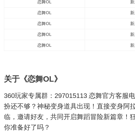
恋舞OL
新
恋舞OL
新
恋舞OL
新
恋舞OL
新
恋舞OL
新
关于《恋舞OL》
360玩家专属群：297015113 恋舞官方客
扮还不够？神秘变身道具出现！直接变身阿
临，邀请好友，共同开启舞蹈冒险新篇章！
你准备好了吗？