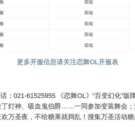
服
双端
服
双端
服
双端
服
双端
服
双端
更多开服信息请关注恋舞OL开服表
服电话：021-61525955 《恋舞OL》“百变
拉丁灯神、吸血鬼伯爵……一同参加变装舞会；
狂欢万圣夜，不给糖果就捣乱！搜集万圣活动糖