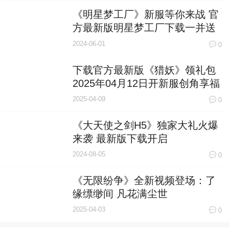
《明星梦工厂》新服等你来战 官
方最新版明星梦工厂下载一并送
上
2024-06-01
0
下载官方最新版《猎妖》领礼包
2025年04月12日开新服创角享福
利
2025-04-09
0
《大天使之剑H5》独家大礼火爆
来袭 最新版下载开启
2024-08-05
0
《无限纷争》全新视频登场：了
缘缥缈间 凡花满尘世
2025-04-03
0