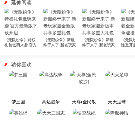
延伸阅读
《无限纷争》特权
《无限纷争》新服
《无限纷争》新服
《无限
礼包低调来袭 官方
终于来了 新老玩家
终于来了 新老玩家
隆重开
最新版下载开启
迎全新版共享多重
迎新版本共享多重
版无限
礼包
大礼包
征程
猜你喜欢
梦三国
高达战争
天尊(全民攻
天天足球
沙)