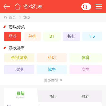
游戏列表
首页
游戏
游戏分类
网游
单机
BT
折扣
H5
游戏类型
全部游戏
科幻
体育
动漫
战争
女生
更多类型
策略
回合
3D
竞技
武侠
Q版
最新
热门
推荐
Update
卡牌
休闲
仙侠