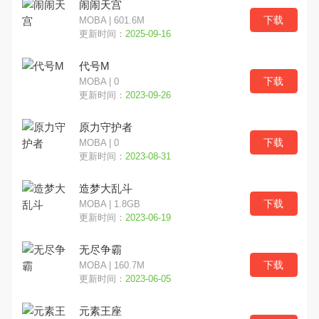
闹闹天宫
下载
MOBA | 601.6M
横版
魔幻
养成
更新时间：
2025-09-16
代号M
动作
角色
经营
下载
MOBA | 0
更新时间：
2023-09-26
即时
射击
冒险
原力守护者
MOBA
模拟
格斗
下载
MOBA | 0
更新时间：
2023-08-31
其他
塔防
VR
造梦大乱斗
下载
MOBA | 1.8GB
竞速
音乐
益智
更新时间：
2023-06-19
换装
二次元
MMO
无尽争霸
下载
MOBA | 160.7M
角色扮演
挂机
战棋
更新时间：
2023-06-05
元素王座
棋牌
战略
恐怖