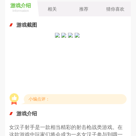
游戏介绍
相关
推荐
猜你喜欢
Information
游戏截图
小编点评：
游戏介绍
女汉子射手是一款相当精彩的射击枪战类游戏。在
这款游戏中玩家们将会成为一名女汉子参与到哦一