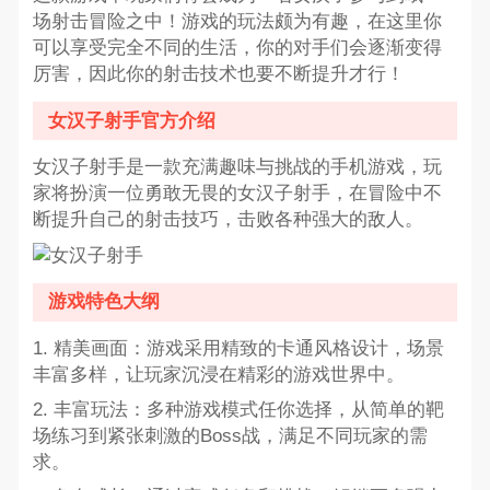
场射击冒险之中！游戏的玩法颇为有趣，在这里你
可以享受完全不同的生活，你的对手们会逐渐变得
厉害，因此你的射击技术也要不断提升才行！
女汉子射手官方介绍
女汉子射手是一款充满趣味与挑战的手机游戏，玩
家将扮演一位勇敢无畏的女汉子射手，在冒险中不
断提升自己的射击技巧，击败各种强大的敌人。
游戏特色大纲
1. 精美画面：游戏采用精致的卡通风格设计，场景
丰富多样，让玩家沉浸在精彩的游戏世界中。
2. 丰富玩法：多种游戏模式任你选择，从简单的靶
场练习到紧张刺激的Boss战，满足不同玩家的需
求。