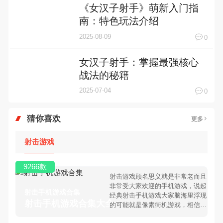
《女汉子射手》萌新入门指
南：特色玩法介绍
2025-08-09
0
女汉子射手：掌握最强核心
战法的秘籍
2025-07-04
0
猜你喜欢
更多
射击游戏
9266款
射击游戏顾名思义就是非常老而且
非常受大家欢迎的手机游戏，说起
射击手机游戏合集
经典射击手机游戏大家脑海里浮现
射击手机游戏合集大全 >
的可能就是像素街机游戏，相信很
多80、90后朋友还是记忆犹新