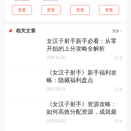
查看
查看
查看
查看
相关文章
更多
女汉子射手新手必看：从零
开始的上分攻略全解析
2025-11-26
0
《女汉子射手》新手福利攻
略：隐藏福利盘点
2025-09-19
0
《女汉子射手》资源攻略：
如何高效分配资源，成就最
强射手
2025-09-02
0