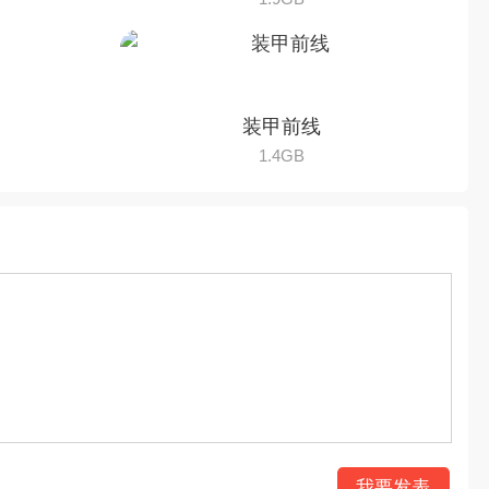
装甲前线
1.4GB
我要发表