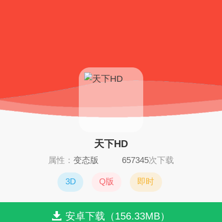
天下HD
属性：
变态版
657345
次下载
3D
Q版
即时
安卓下载（156.33MB）