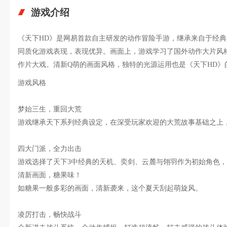
游戏介绍
《天下HD》是网易首款自主研发的动作冒险手游，继承来自于经
同质化游戏表现，表现优异。画面上，游戏学习了国外动作大片风
作片大戏。清新Q萌的画面风格，独特的光源运用也是《天下HD》
游戏风格
梦始三生，重回大荒
游戏继承天下系列经典设定，在深受玩家欢迎的大荒故事基础之上
四大门派，全力出击
游戏选择了天下3中经典的天机、奕剑、云麓与翎羽作为初始角色
清新画面，糖果味！
如糖果一般多彩的画面，清新袭来，这个夏天刮起萌旋风。
凌厉打击，畅快战斗