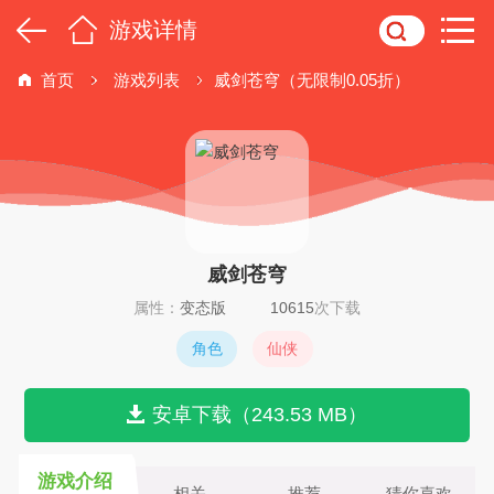
游戏详情
首页
游戏列表
威剑苍穹（无限制0.05折）
威剑苍穹
属性：
变态版
10615
次下载
角色
仙侠
安卓下载（243.53 MB）
游戏介绍
相关
推荐
猜你喜欢