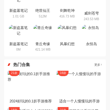
家搜集整理了所以角色手机游戏合
集，欢迎大家前来选择下载体验
新盗墓笔记
绝世仙王
剑舞乾坤
威剑苍穹
1.01 GB
512M
416.73 MB
243.53 MB
新盗墓笔记
青丘奇缘
风暴幻想
永恒岛
0M
421.14 MB
热门合集
更多
21款
16款
2024好玩的0.1折手游推荐
适合一个人慢慢玩的手游