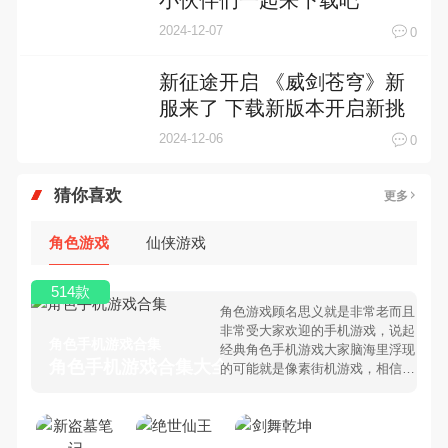
2024-12-07
0
新征途开启 《威剑苍穹》新
服来了 下载新版本开启新挑
战
2024-12-06
0
猜你喜欢
更多
角色游戏
仙侠游戏
514款
角色游戏顾名思义就是非常老而且
非常受大家欢迎的手机游戏，说起
角色手机游戏合集
经典角色手机游戏大家脑海里浮现
角色手机游戏合集大全 >
的可能就是像素街机游戏，相信很
多80、90后朋友还是记忆犹新
吧。那么，我们当年曾经玩过的角
色手机游戏有哪些呢？游戏今天，
乐途下载站小编芒果味的怪咖给大