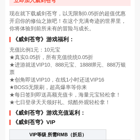
立即加入威剑苍穹
现在就下载威剑苍穹，以无限制0.05折的超值优惠
开启你的修仙之旅吧！在这个充满奇迹的世界里，
你将体验到前所未有的冒险与成长。
《威剑苍穹》游戏福利：
充值比例1元：10元宝
★真实0.05折，所有充值统统0.05折
★进游就送VIP10、888元宝、1888绑元、888万银
票
★创角即送VIP10，在线1小时还送VIP16
★BOSS无限刷，超高爆率等你来
★每日签到即送高额充值卡，海量元宝轻松拿！
★七日登录天天领好礼、炫酷外观轻松拿！
《威剑苍穹》游戏充值返利：
《威剑苍穹》VIP
VIP等级 所需RMB（折后）