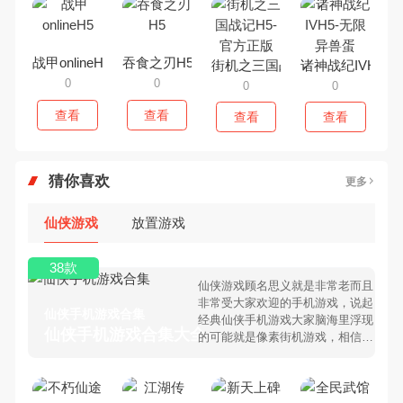
战甲onlineH5
吞食之刃H5
街机之三国战记H5-官方正版
诸神战纪IVH5-
0
0
0
0
查看
查看
查看
查看
猜你喜欢
更多
仙侠游戏
放置游戏
38款
仙侠游戏顾名思义就是非常老而且
非常受大家欢迎的手机游戏，说起
仙侠手机游戏合集
经典仙侠手机游戏大家脑海里浮现
仙侠手机游戏合集大全 >
的可能就是像素街机游戏，相信很
多80、90后朋友还是记忆犹新
吧。那么，我们当年曾经玩过的仙
侠手机游戏有哪些呢？游戏今天，