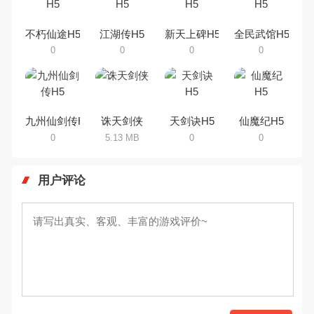
乐途下载站小编芒果味的怪咖给大
家搜集整理了所以仙侠手机游戏合
集，欢迎大家前来选择下载体验
不朽仙途H5
江湖传H5
新天上碑H5
全民武馆H5
0
0
0
0
九州仙剑传H5
诛天剑侠
天剑诀H5
仙魔纪H5
0
5.13 MB
0
0
用户评论