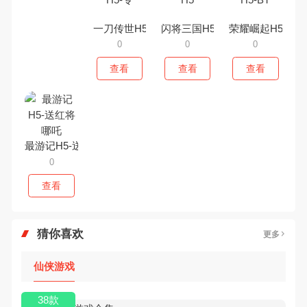
一刀传世H5-专
闪将三国H5
荣耀崛起H5-BT
0
0
0
查看
查看
查看
最游记H5-送红将哪吒
0
查看
猜你喜欢
更多
仙侠游戏
38款