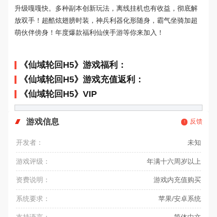
升级嘎嘎快
。
多种副本创新玩法，离线挂机也有收益，彻底解
放双手
！
超
酷炫翅膀时装，神兵利器化形随身，
霸气
坐骑加超
萌伙伴
傍身
！年度爆款福利仙侠手游等你来
加入
！
《仙域轮回H5》游戏福利：
《仙域轮回H5》游戏充值返利：
《仙域轮回H5》VIP
游戏信息
反馈
开发者：
未知
游戏评级：
年满十六周岁以上
资费说明：
游戏内充值购买
系统要求：
苹果/安卓系统