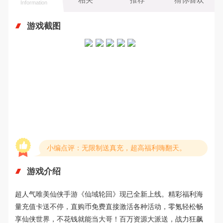
Information
游戏截图
小编点评：无限制送真充，超高福利嗨翻天。
游戏介绍
超人气唯
美仙侠手游《
仙域轮回
》现已全新上线
。
精彩福利海
量充值卡送不停，直购币免费直接激活各种活动，零氪轻松畅
享仙侠世界，不花钱就能当大哥
！百万
资源
大派送，
战力狂飙