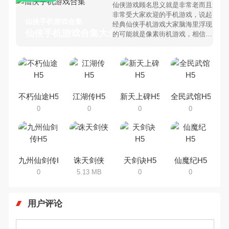
仙侠游戏顾名思义就是非常老而且
非常受大家欢迎的手机游戏，说起
仙侠手机游戏合集
经典仙侠手机游戏大家脑海里浮现
仙侠手机游戏合集大全 >
的可能就是像素街机游戏，相信很
多80、90后朋友还是记忆犹新
吧。那么，我们当年曾经玩过的仙
侠手机游戏有哪些呢？游戏今天，
乐途下载站小编芒果味的怪咖给大
家搜集整理了所以仙侠手机游戏合
集，欢迎大家前来选择下载体验
不朽仙途H5
江湖传H5
新天上碑H5
全民武馆H5
0
0
0
0
九州仙剑传H5
诛天剑侠
天剑诀H5
仙魔纪H5
0
5.13 MB
0
0
用户评论