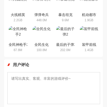
乐途下载站小编芒果味的怪咖给大
家搜集整理了所以射击手机游戏合
集，欢迎大家前来选择下载体验
火线精英
弹弹奇兵
暴击坦克
机动都市
2.2GB
448.0M
9.6M
1.9GB
全民神枪手2
全民生化
最后的子弹2
装甲前线
87.8M
100.8M
202.0M
1.4GB
用户评论