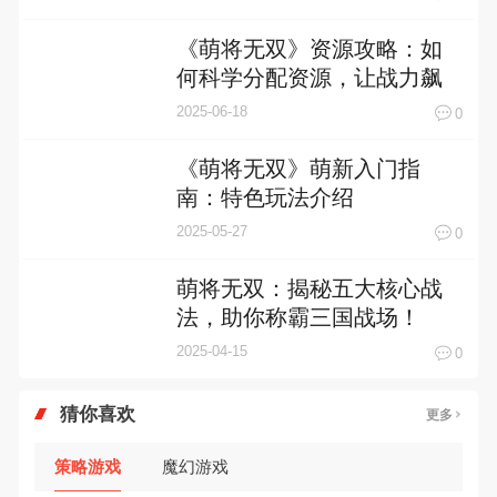
《萌将无双》资源攻略：如
何科学分配资源，让战力飙
升
2025-06-18
0
《萌将无双》萌新入门指
南：特色玩法介绍
2025-05-27
0
萌将无双：揭秘五大核心战
法，助你称霸三国战场！
2025-04-15
0
猜你喜欢
更多
策略游戏
魔幻游戏