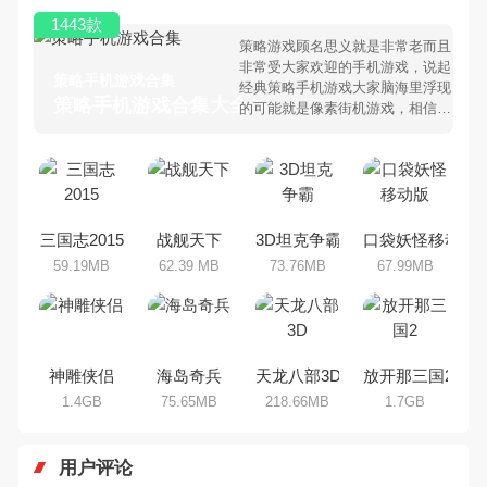
1443款
策略游戏顾名思义就是非常老而且
非常受大家欢迎的手机游戏，说起
策略手机游戏合集
经典策略手机游戏大家脑海里浮现
策略手机游戏合集大全 >
的可能就是像素街机游戏，相信很
多80、90后朋友还是记忆犹新
吧。那么，我们当年曾经玩过的策
略手机游戏有哪些呢？游戏今天，
乐途下载站小编芒果味的怪咖给大
家搜集整理了所以策略手机游戏合
集，欢迎大家前来选择下载体验
三国志2015
战舰天下
3D坦克争霸
口袋妖怪移动版
59.19MB
62.39 MB
73.76MB
67.99MB
神雕侠侣
海岛奇兵
天龙八部3D
放开那三国2
1.4GB
75.65MB
218.66MB
1.7GB
用户评论