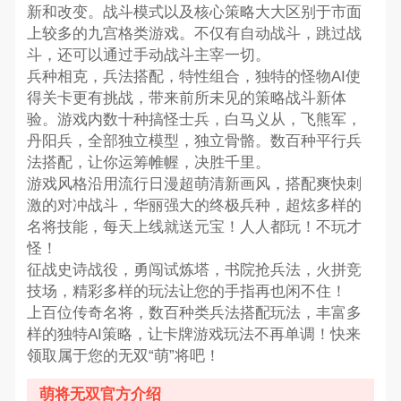
新和改变。战斗模式以及核心策略大大区别于市面
上较多的九宫格类游戏。不仅有自动战斗，跳过战
斗，还可以通过手动战斗主宰一切。
兵种相克，兵法搭配，特性组合，独特的怪物AI使
得关卡更有挑战，带来前所未见的策略战斗新体
验。游戏内数十种搞怪士兵，白马义从，飞熊军，
丹阳兵，全部独立模型，独立骨骼。数百种平行兵
法搭配，让你运筹帷幄，决胜千里。
游戏风格沿用流行日漫超萌清新画风，搭配爽快刺
激的对冲战斗，华丽强大的终极兵种，超炫多样的
名将技能，每天上线就送元宝！人人都玩！不玩才
怪！
征战史诗战役，勇闯试炼塔，书院抢兵法，火拼竞
技场，精彩多样的玩法让您的手指再也闲不住！
上百位传奇名将，数百种类兵法搭配玩法，丰富多
样的独特AI策略，让卡牌游戏玩法不再单调！快来
领取属于您的无双“萌”将吧！
萌将无双官方介绍