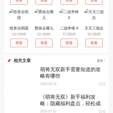
查看
查看
查看
查看
怪兽合唱团
曹操去哪儿
二战争锋 II
天天三国志
110.34MB
53.34MB
37.93MB
35.58MB
查看
查看
查看
查看
相关文章
更多
萌将无双新手需要知道的攻
略有哪些
2025-09-13
0
《萌将无双》新手福利攻
略：隐藏福利盘点，轻松成
为游戏大神
2025-07-11
0