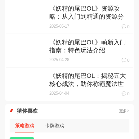
《妖精的尾巴OL》资源攻
略：从入门到精通的资源分
配指南
2025-05-17
0
《妖精的尾巴OL》萌新入门
指南：特色玩法介绍
2025-04-28
0
《妖精的尾巴OL：揭秘五大
核心战法，助你称霸魔法世
界》
2025-04-04
0
猜你喜欢
更多
策略游戏
卡牌游戏