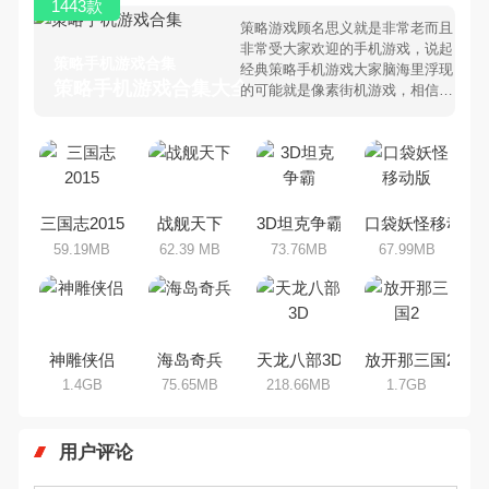
1443款
策略游戏顾名思义就是非常老而且
非常受大家欢迎的手机游戏，说起
策略手机游戏合集
经典策略手机游戏大家脑海里浮现
策略手机游戏合集大全 >
的可能就是像素街机游戏，相信很
多80、90后朋友还是记忆犹新
吧。那么，我们当年曾经玩过的策
略手机游戏有哪些呢？游戏今天，
乐途下载站小编芒果味的怪咖给大
家搜集整理了所以策略手机游戏合
集，欢迎大家前来选择下载体验
三国志2015
战舰天下
3D坦克争霸
口袋妖怪移动版
59.19MB
62.39 MB
73.76MB
67.99MB
神雕侠侣
海岛奇兵
天龙八部3D
放开那三国2
1.4GB
75.65MB
218.66MB
1.7GB
用户评论