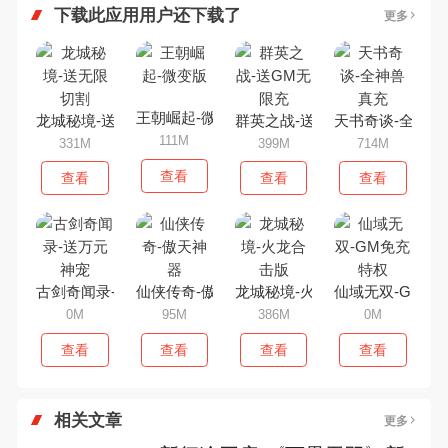
下载此应用用户还下载了
更多
王朝崛起-微变版
龙城秘境-送无限切割
群英之战-送GM无限充
天书奇谈-全神兽
111M
331M
399M
714M
查看
查看
查看
查看
古剑奇闻录-送万元神宠
仙侠传奇-傲天神器
龙城秘境-火龙合击版
仙域无双-GM免
0M
95M
386M
0M
查看
查看
查看
查看
相关文章
更多