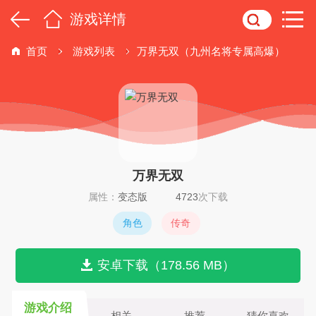
游戏详情
首页
游戏列表
万界无双（九州名将专属高爆）
万界无双
属性：
变态版
4723
次下载
角色
传奇
安卓下载（178.56 MB）
游戏介绍
相关
推荐
猜你喜欢