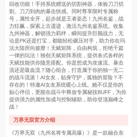
回收功能！手持系统赠送的切割神器，体验刀刀切
割、刀刀到肉的暴击快感。同时尊享限时专属称
号，属性全开，起步就是王者姿态！九州名鉴，战
力狂飙，探索上古遗迹，激活九州名鉴系统。收集
九州神器，解锁强力羁绊，瞬间提升巨额战力，无
论是PK还是打宝，都能轻松碾压对手，助力你在玛
法大陆所向披靡！天赋矩阵，自由构筑，拒绝千篇
一律的玩法！独创天赋矩阵系统，提供各式各样的
天赋技能供你随意搭配。你是想成为攻速流、暴击
流还是吸血流？随心组合，打造属于你的独一无二
的战斗流派！AI女友，贴身守护，孤独的冒险？不
存在的！特邀AI女友系统暖心上线。她不仅是你的
贴心伴侣，更能在战斗中释放专属秘技BUFF，为你
提供强力的属性加成与控制辅助，助你登顶巅峰之
战！
万界无双官方介绍
《万界无双（九州名将专属高爆）》是一款融合东