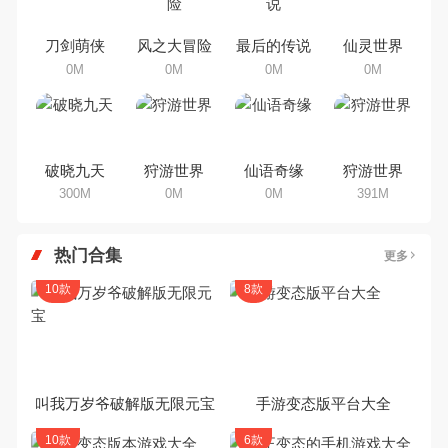
家搜集整理了所以角色手机游戏合
集，欢迎大家前来选择下载体验
刀剑萌侠
风之大冒险
最后的传说
仙灵世界
0M
0M
0M
0M
破晓九天
狩游世界
仙语奇缘
狩游世界
300M
0M
0M
391M
热门合集
更多
10款
8款
叫我万岁爷破解版无限元宝
手游变态版平台大全
10款
6款