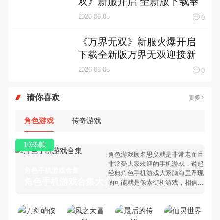
双》新服开启 全新版下载奉
上
2026-06-05
0
《万界无双》新服火爆开启
下载全新版万界无双迎接新
征程
2026-06-05
0
猜你喜欢
更多
角色游戏
传奇游戏
1035款
角色游戏顾名思义就是非常老而且
非常受大家欢迎的手机游戏，说起
角色手机游戏合集
经典角色手机游戏大家脑海里浮现
角色手机游戏合集大全 >
的可能就是像素街机游戏，相信很
多80、90后朋友还是记忆犹新
吧。那么，我们当年曾经玩过的角
色手机游戏有哪些呢？游戏今天，
乐途下载站小编芒果味的怪咖给大