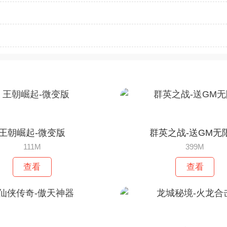
王朝崛起-微变版
群英之战-送GM无
111M
399M
查看
查看