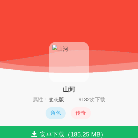
山河
属性：
变态版
9132
次下载
角色
传奇
安卓下载（185.25 MB）