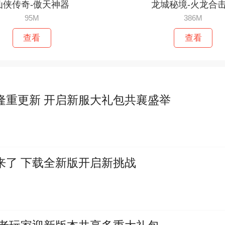
仙侠传奇-傲天神器
龙城秘境-火龙合
95M
386M
查看
查看
隆重更新 开启新服大礼包共襄盛举
来了 下载全新版开启新挑战