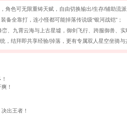
统，角色可无限重铸天赋，自由切换输出/生存/辅助流派
%，装备全靠打，连小怪都可能掉落传说级“银河战铠”；
峰峦、九霄云海与上古星墟，御剑飞行、跨服御兽、实
系统，结拜即共享经验/掉落，更有专属双人星空坐骑
多！
开爽！
！
，决出王者！