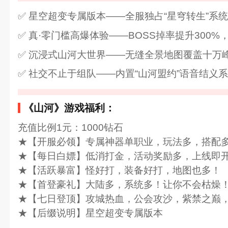
✅ 星空超变专属版本——全服独占“星穹转生”系
✅ 真·零门槛高爆体验——BOSS掉率提升300
✅ 沉浸式山河大世界——无缝全景地图覆盖十万
✅ 社交不止于组队——内置“山河盟约”语音结义
《山河》游戏福利：
充值比例1元：1000钻石
★【开服必领】专属神器单职业，玩法多，搭配
★【每日白嫖】低消打金，活动奖励多，上线即
★【活跃暴富】怪好打，装备好打，地图也多！
★【首登豪礼】大陆多，系统多！让你不会枯燥
★【七日登顶】攻城热血，公会攻沙，紫禁之巅
★【后缀说明】星空超变专属版本