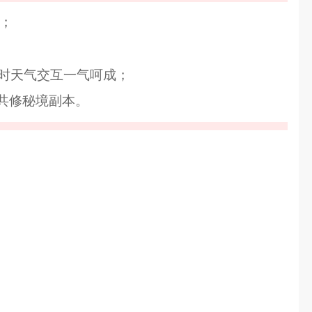
；
时天气交互一气呵成；
与共修秘境副本。