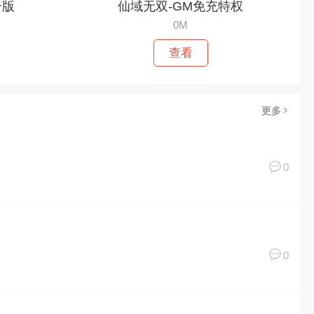
击版
仙域无双-GM免充特权
0M
查看
更多
0
0