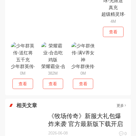
超级精灵球-无限
4M
查看
少年群英传-送红将五千充
荣耀霸业-合击吃鸡版
少年群侠传-满V养女神
0M
382M
0M
查看
查看
查看
相关文章
更多
《牧场传奇》新服大礼包爆
炸来袭 官方最新版下载开启
2026-06-08
0