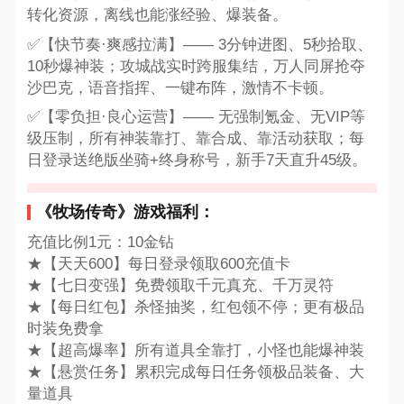
转化资源，离线也能涨经验、爆装备。
✅【快节奏·爽感拉满】—— 3分钟进图、5秒拾取、
10秒爆神装；攻城战实时跨服集结，万人同屏抢夺
沙巴克，语音指挥、一键布阵，激情不卡顿。
✅【零负担·良心运营】—— 无强制氪金、无VIP等
级压制，所有神装靠打、靠合成、靠活动获取；每
日登录送绝版坐骑+终身称号，新手7天直升45级。
《牧场传奇》游戏福利：
充值比例1元：10金钻
★【天天600】每日登录领取600充值卡
★【七日变强】免费领取千元真充、千万灵符
★【每日红包】杀怪抽奖，红包领不停；更有极品
时装免费拿
★【超高爆率】所有道具全靠打，小怪也能爆神装
★【悬赏任务】累积完成每日任务领极品装备、大
量道具