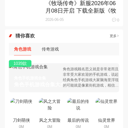
《牧场传奇》新服2026年06
月08日开启 下载全新版《牧
场传奇》专享新服礼包
2026-06-05
0
猜你喜欢
更多
角色游戏
传奇游戏
1039款
角色游戏顾名思义就是非常老而且
非常受大家欢迎的手机游戏，说起
角色手机游戏合集
经典角色手机游戏大家脑海里浮现
角色手机游戏合集大全 >
的可能就是像素街机游戏，相信很
多80、90后朋友还是记忆犹新
吧。那么，我们当年曾经玩过的角
色手机游戏有哪些呢？游戏今天，
乐途下载站小编芒果味的怪咖给大
家搜集整理了所以角色手机游戏合
集，欢迎大家前来选择下载体验
刀剑萌侠
风之大冒险
最后的传说
仙灵世界
0M
0M
0M
0M