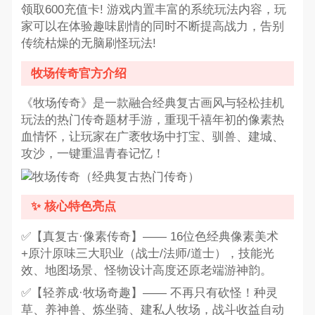
领取600充值卡! 游戏内置丰富的系统玩法内容，玩
家可以在体验趣味剧情的同时不断提高战力，告别
传统枯燥的无脑刷怪玩法!
牧场传奇官方介绍
《牧场传奇》是一款融合经典复古画风与轻松挂机
玩法的热门传奇题材手游，重现千禧年初的像素热
血情怀，让玩家在广袤牧场中打宝、驯兽、建城、
攻沙，一键重温青春记忆！
✨ 核心特色亮点
✅【真复古·像素传奇】—— 16位色经典像素美术
+原汁原味三大职业（战士/法师/道士），技能光
效、地图场景、怪物设计高度还原老端游神韵。
✅【轻养成·牧场奇趣】—— 不再只有砍怪！种灵
草、养神兽、炼坐骑、建私人牧场，战斗收益自动