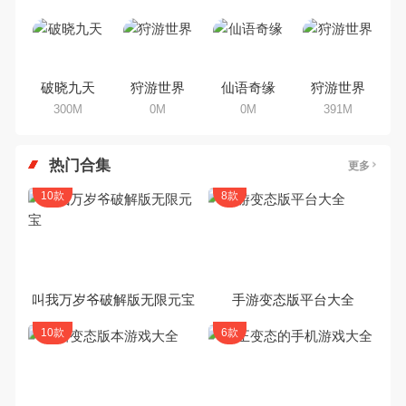
破晓九天
狩游世界
仙语奇缘
狩游世界
300M
0M
0M
391M
热门合集
更多
10款
8款
叫我万岁爷破解版无限元宝
手游变态版平台大全
10款
6款