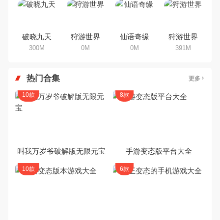
破晓九天
狩游世界
仙语奇缘
狩游世界
300M
0M
0M
391M
热门合集
更多
10款
8款
叫我万岁爷破解版无限元宝
手游变态版平台大全
10款
6款