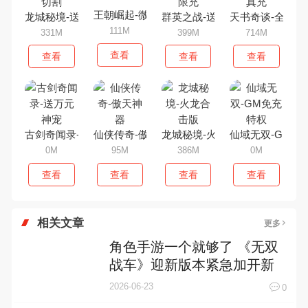
王朝崛起-微变版
龙城秘境-送无限切割
群英之战-送GM无限充
天书奇谈-全神兽
111M
331M
399M
714M
查看
查看
查看
查看
古剑奇闻录-送万元神宠
仙侠传奇-傲天神器
龙城秘境-火龙合击版
仙域无双-GM免
0M
95M
386M
0M
查看
查看
查看
查看
相关文章
更多
角色手游一个就够了 《无双
战车》迎新版本紧急加开新
服
2026-06-23
0