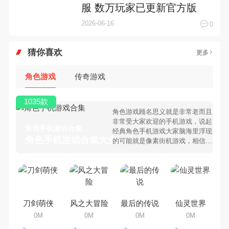
服 数万玩家已更新官方版
2026-06-16
0
猜你喜欢
更多
角色游戏
传奇游戏
1035款
角色游戏顾名思义就是非常老而且
非常受大家欢迎的手机游戏，说起
角色手机游戏合集
经典角色手机游戏大家脑海里浮现
角色手机游戏合集大全 >
的可能就是像素街机游戏，相信很
多80、90后朋友还是记忆犹新
吧。那么，我们当年曾经玩过的角
色手机游戏有哪些呢？游戏今天，
乐途下载站小编芒果味的怪咖给大
家搜集整理了所以角色手机游戏合
集，欢迎大家前来选择下载体验
刀剑萌侠
风之大冒险
最后的传说
仙灵世界
0M
0M
0M
0M