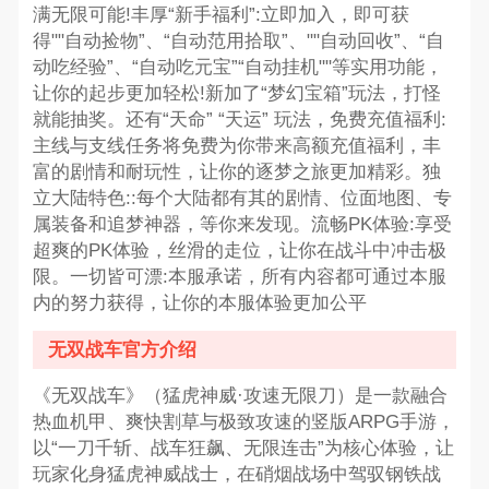
满无限可能!丰厚“新手福利”:立即加入，即可获
得""自动捡物”、“自动范用拾取”、""自动回收”、“自
动吃经验”、“自动吃元宝”“自动挂机""等实用功能，
让你的起步更加轻松!新加了“梦幻宝箱”玩法，打怪
就能抽奖。还有“天命” “天运” 玩法，免费充值福利:
主线与支线任务将免费为你带来高额充值福利，丰
富的剧情和耐玩性，让你的逐梦之旅更加精彩。独
立大陆特色::每个大陆都有其的剧情、位面地图、专
属装备和追梦神器，等你来发现。流畅PK体验:享受
超爽的PK体验，丝滑的走位，让你在战斗中冲击极
限。一切皆可漂:本服承诺，所有内容都可通过本服
内的努力获得，让你的本服体验更加公平
无双战车官方介绍
《无双战车》（猛虎神威·攻速无限刀）是一款融合
热血机甲、爽快割草与极致攻速的竖版ARPG手游，
以“一刀千斩、战车狂飙、无限连击”为核心体验，让
玩家化身猛虎神威战士，在硝烟战场中驾驭钢铁战