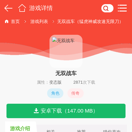
游戏详情
首页
游戏列表
无双战车（猛虎神威攻速无限刀）
无双战车
属性：
变态版
2871
次下载
角色
传奇
安卓下载（147.00 MB）
游戏介绍
相关
推荐
猜你喜欢