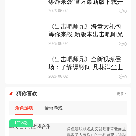
爆炸来袭 官方最新版下载开
启
2026-06-02
0
《出击吧师兄》海量大礼包
等你来战 新版本出击吧师兄
下载一并送上
2026-06-02
0
《出击吧师兄》全新视频登
场：了缘缥缈间 凡花满尘世
2026-06-02
0
猜你喜欢
更多
角色游戏
传奇游戏
1035款
角色游戏顾名思义就是非常老而且
非常受大家欢迎的手机游戏，说起