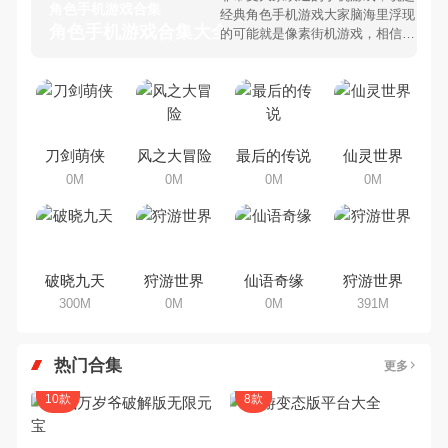
角色手机游戏合集
经典角色手机游戏大家脑海里浮现
角色手机游戏合集大全 >
的可能就是像素街机游戏，相信很
多80、90后朋友还是记忆犹新
吧。那么，我们当年曾经玩过的角
色手机游戏有哪些呢？游戏今天，
乐途下载站小编芒果味的怪咖给大
家搜集整理了所以角色手机游戏合
集，欢迎大家前来选择下载体验
刀剑萌侠
风之大冒险
最后的传说
仙灵世界
0M
0M
0M
0M
破晓九天
狩游世界
仙语奇缘
狩游世界
300M
0M
0M
391M
热门合集
更多
10款
8款