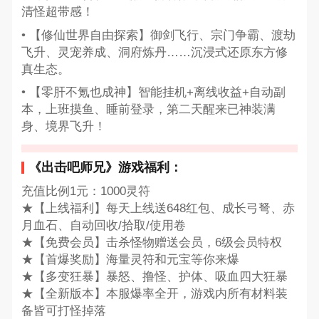
清怪超带感！
• 【修仙世界自由探索】御剑飞行、宗门争霸、渡劫
飞升、灵宠养成、洞府炼丹……沉浸式还原东方修
真生态。
• 【零肝不氪也成神】智能挂机+离线收益+自动副
本，上班摸鱼、睡前登录，第二天醒来已神装满
身、境界飞升！
《出击吧师兄》游戏福利：
充值比例1元：1000灵符
★【上线福利】每天上线送648红包、成长弓弩、赤
月血石、自动回收/拾取/使用卷
★【免费会员】击杀怪物赠送会员，6级会员特权
★【首爆奖励】海量灵符和元宝等你来爆
★【多变狂暴】暴怒、撸怪、护体、吸血四大狂暴
★【全新版本】本服爆率全开，游戏内所有材料装
备皆可打怪掉落