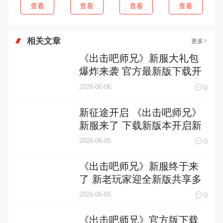
查看
查看
查看
查看
相关文章
更多
《出击吧师兄》新服大礼包
爆炸来袭 官方最新版下载开
启
2026-06-06
0
新征途开启 《出击吧师兄》
新服来了 下载新版本开启新
挑战
2026-06-05
0
《出击吧师兄》新服终于来
了 新老玩家迎全新版共享多
重福利
2026-06-05
0
《出击吧师兄》官方版下载