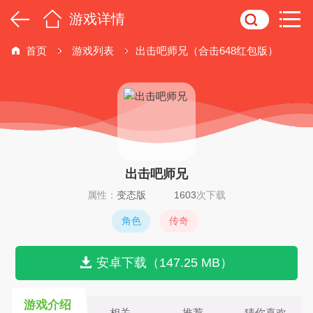
游戏详情
首页
游戏列表
出击吧师兄（合击648红包版）
出击吧师兄
属性：
变态版
1603
次下载
角色
传奇
安卓下载（147.25 MB）
游戏介绍
相关
推荐
猜你喜欢