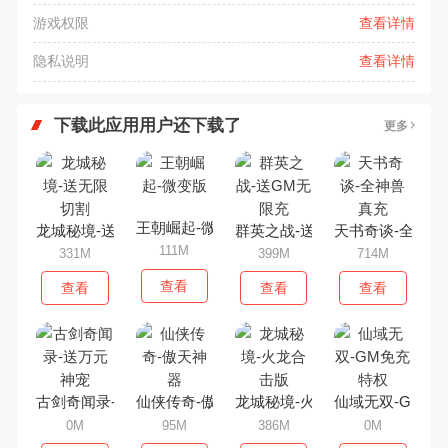
游戏权限
查看详情
隐私说明
查看详情
下载此应用用户还下载了
更多
王朝崛起-微变版
龙城秘境-送无限切割
群英之战-送GM无限充
天书奇谈-全神兽
111M
331M
399M
714M
查看
查看
查看
查看
古剑奇闻录-送万元神宠
仙侠传奇-傲天神器
龙城秘境-火龙合击版
仙域无双-GM免
0M
95M
386M
0M