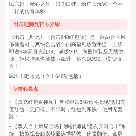
民宗旨，精心之作，只为口碑，给广大玩家一个不
一样的传奇体验!
出击吧师兄官方介绍
《出击吧师兄》（合击648红包版）是一款融合国风
修仙题材与爽快合击战斗的高福利放置手游，上线
即送648元真充红包、满级VIP、海量神装及无限资
源，轻松挂机也能战力飙升、秒杀BOSS、横扫仙
界！
✨核心亮点
• 【真充红包直接领】首登即领648元可提现/抵扣充
值红包，无门槛、不限时，红包到账快、使用无套
路！
• 【双人合击燃爆全场】独创“师徒/道友实时合击”系
统，技能组合触发炫酷连携特效，伤害翻倍、全屏