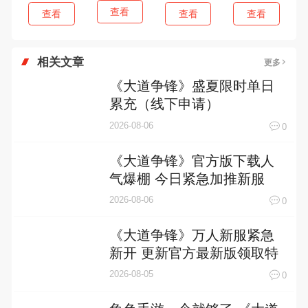
查看
查看
查看
查看
相关文章
更多
《大道争锋》盛夏限时单日
累充（线下申请）
2026-08-06
0
《大道争锋》官方版下载人
气爆棚 今日紧急加推新服
2026-08-06
0
《大道争锋》万人新服紧急
新开 更新官方最新版领取特
权礼遇
2026-08-05
0