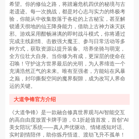
希望。你的修仙之路，将踏遍危机四伏的秘境与古
老遗迹。每一次挑战，都是对心志与实力的终极考
验，你能从中收集散落于各处的上古秘宝，甚至解
锁通天彻地的仙王降身能力，借助上古神力诛灭妖
邪。游戏采用酣畅淋漓的即时战斗模式，你将通过
完成主线剧情、击败强大魔王、参与日常活动等多
种方式，获取资源以提升装备、培养坐骑与萌宠，
全方位壮大自身。当你修为有成，更深层的使命在
召唤！守护这方世界最后的光明，为人界缔造一个
充满浩然正气的未来。唯有至强者，方能站在风暴
之巅，封印撕裂空间的魔界裂隙，成为改写人界命
运的关键。
大道争锋官方介绍
《大道争锋》是一款融合修真世界观与AI智能交互
的高自由度放置卡牌手游，0.1折超值首发，首创“AI
美女陪玩”系统——真人声优驱动、情绪感知对话、
实时剧情陪伴，助你炼丹悟道、渡劫飞升不孤单！