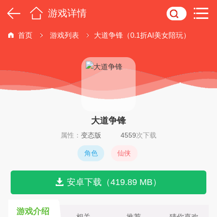
游戏详情
首页
游戏列表
大道争锋（0.1折AI美女陪玩）
大道争锋
属性：
变态版
4559
次下载
角色
仙侠
安卓下载（419.89 MB）
游戏介绍
相关
推荐
猜你喜欢