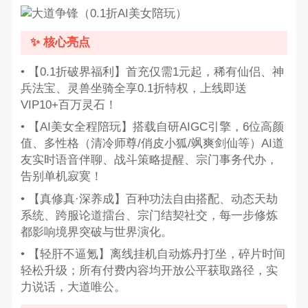
✨ 核心亮点
• 【0.1折破界福利】首充仅需1元起，稀有仙侣、神
兵法宝、灵兽坐骑全享0.1折特权，上线即送
VIP10+百万灵石！
• 【AI美女全程陪玩】搭载自研AIGC引擎，6位高颜
值、多性格（清冷师尊/俏皮小狐/飒爽剑仙等）AI道
友实时语音伴聊、战斗策略提醒、宗门事务代办，
告别单机寂寞！
• 【真修真·深养成】百种功法自由搭配、动态天劫
系统、跨服论道擂台、宗门结契社交，每一步修炼
都影响境界突破与世界演化。
• 【轻肝不逼氪】离线挂机自动炼丹打坐，碎片时间
轻松升级；所有付费内容均开放公平获取路径，实
力说话，大道唯公。