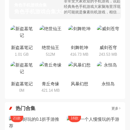
非常受大家欢迎的手机游戏，说起
角色手机游戏合集
经典角色手机游戏大家脑海里浮现
角色手机游戏合集大全 >
的可能就是像素街机游戏，相信很
多80、90后朋友还是记忆犹新
吧。那么，我们当年曾经玩过的角
色手机游戏有哪些呢？游戏今天，
乐途下载站小编芒果味的怪咖给大
家搜集整理了所以角色手机游戏合
集，欢迎大家前来选择下载体验
新盗墓笔记
绝世仙王
剑舞乾坤
威剑苍穹
1.01 GB
512M
416.73 MB
243.53 MB
新盗墓笔记
青丘奇缘
风暴幻想
永恒岛
0M
421.14 MB
热门合集
更多
21款
16款