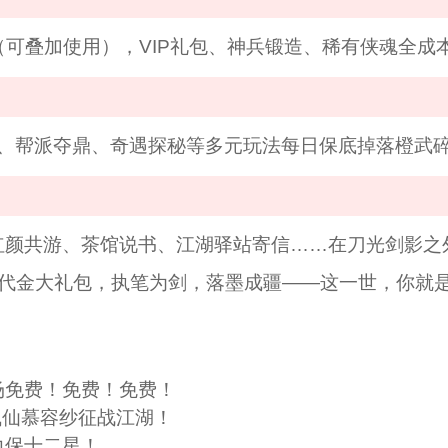
券（可叠加使用），VIP礼包、神兵锻造、稀有侠魂全成
剑、帮派夺鼎、奇遇探秘等多元玩法每日保底掉落橙武
红颜共游、茶馆说书、江湖驿站寄信……在刀光剑影之
双倍代金大礼包，执笔为剑，落墨成疆——这一世，你就
场免费！免费！免费！
飞仙慕容纱征战江湖！
力保十二星！