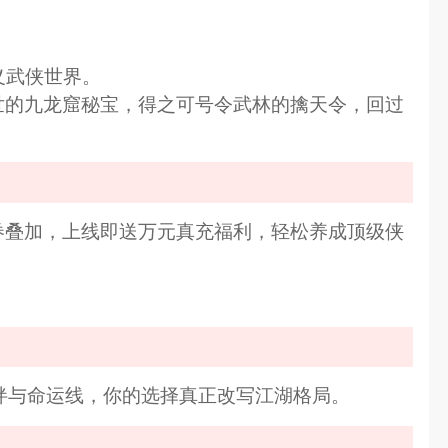
义武侠世界。
现世的九龙窟秘宝，得之可号令武林的擒天令，回过
金券叠加，上线即送万元真充福利，轻松养成顶级侠
绊与命运线，你的选择真正改写江湖格局。