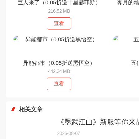
巨人来了（0.05折送十星赫菲斯）
奔月的糯
216.52 MB
查看
异能都市（0.05折送黑悟空）
五
442.24 MB
查看
相关文章
《墨武江山》新服等你来
2026-08-07