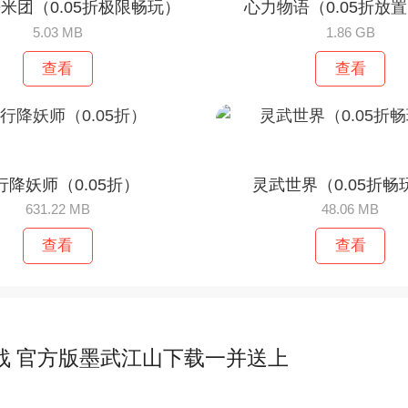
米团（0.05折极限畅玩）
心力物语（0.05折放
5.03 MB
1.86 GB
查看
查看
行降妖师（0.05折）
灵武世界（0.05折畅
631.22 MB
48.06 MB
查看
查看
战 官方版墨武江山下载一并送上