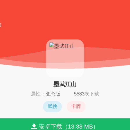
）
墨武江山
属性：
变态版
5583
次下载
武侠
卡牌
安卓下载（13.38 MB）