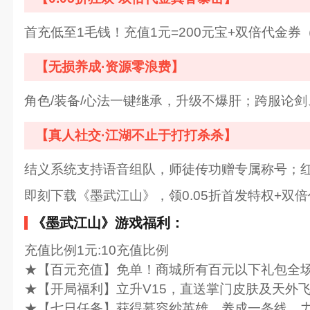
首充低至1毛钱！充值1元=200元宝+双倍代金
【无损养成·资源零浪费】
角色/装备/心法一键继承，升级不爆肝；跨服论
【真人社交·江湖不止于打打杀杀】
结义系统支持语音组队，师徒传功赠专属称号；
即刻下载《墨武江山》，领0.05折首发特权+
《墨武江山》游戏福利：
充值比例1元:10充值比例
★【百元充值】免单！商城所有百元以下礼包全
★【开局福利】立升V15，直送掌门皮肤及天外
★【七日任务】获得慕容纱英雄，养成一条线，