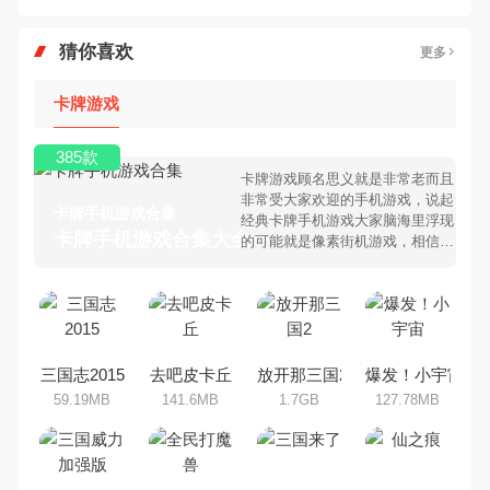
猜你喜欢
更多
卡牌游戏
385款
卡牌游戏顾名思义就是非常老而且
非常受大家欢迎的手机游戏，说起
卡牌手机游戏合集
经典卡牌手机游戏大家脑海里浮现
卡牌手机游戏合集大全 >
的可能就是像素街机游戏，相信很
多80、90后朋友还是记忆犹新
吧。那么，我们当年曾经玩过的卡
牌手机游戏有哪些呢？游戏今天，
乐途下载站小编芒果味的怪咖给大
家搜集整理了所以卡牌手机游戏合
集，欢迎大家前来选择下载体验
三国志2015
去吧皮卡丘
放开那三国2
爆发！小宇宙
59.19MB
141.6MB
1.7GB
127.78MB