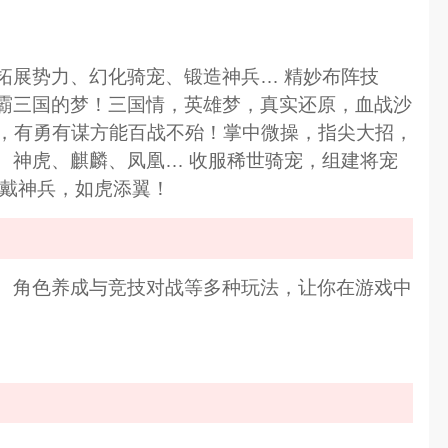
拓展势力、幻化骑宠、锻造神兵… 精妙布阵技
霸三国的梦！三国情，英雄梦，真实还原，血战沙
术，有勇有谋方能百战不殆！掌中微操，指尖大招，
、神虎、麒麟、凤凰… 收服稀世骑宠，组建将宠
佩戴神兵，如虎添翼！
集、角色养成与竞技对战等多种玩法，让你在游戏中