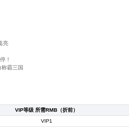
葛亮
不停！
力称霸三国
VIP等级 所需RMB（折前）
VIP1