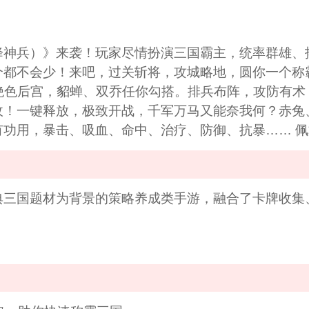
天降神兵）》来袭！玩家尽情扮演三国霸主，统率群雄、
个都不会少！来吧，过关斩将，攻城略地，圆你一个称
坐拥绝色后宫，貂蝉、双乔任你勾搭。排兵布阵，攻防有
！一键释放，极致开战，千军万马又能奈我何？赤兔
功用，暴击、吸血、命中、治疗、防御、抗暴…… 
经典三国题材为背景的策略养成类手游，融合了卡牌收