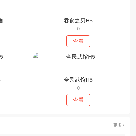
言
吞食之刃H5
0
查看
5
全民武馆H5
0
查看
更多