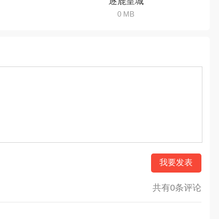
逐鹿皇城
0 MB
我要发表
共有0条评论