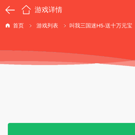
游戏详情
首页
游戏列表
叫我三国迷H5-送十万元宝