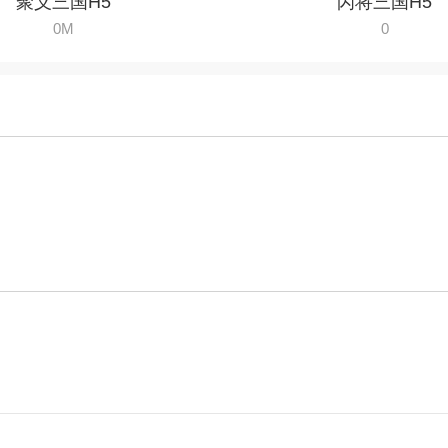
聚义三国H5
闪将三国H5
0M
0