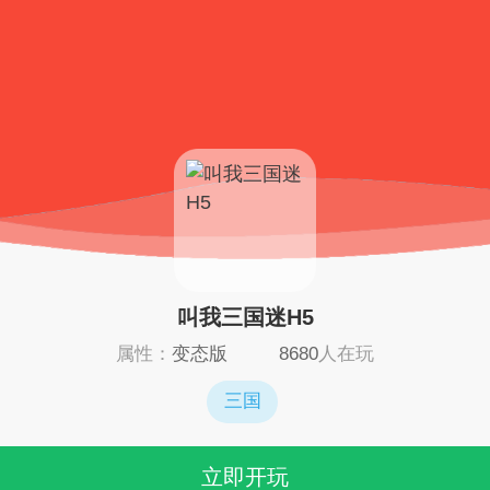
叫我三国迷H5
属性：
变态版
8680
人在玩
三国
立即开玩