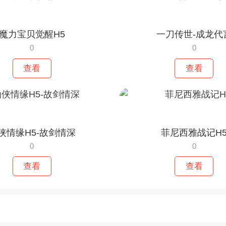
魔力宝贝觉醒H5
一刀传世-成龙代
0
0
查看
查看
侠情缘H5-故剑情深
菲尼西雅战记H
0
0
查看
查看