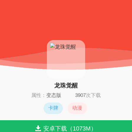
龙珠觉醒
属性：
变态版
3907
次下载
卡牌
动漫
安卓下载（1073M）