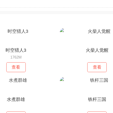
时空猎人3
火柴人觉醒
1762M
查看
查看
水煮群雄
铁杆三国