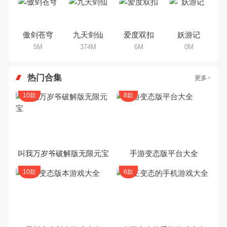
傲剑苍穹
九天剑仙
爱度双扣
妖游记
5M
374M
6M
0M
热门合集
更多
10款
8款
叫我万岁爷破解版无限元宝
手游变态版平台大全
10款
6款