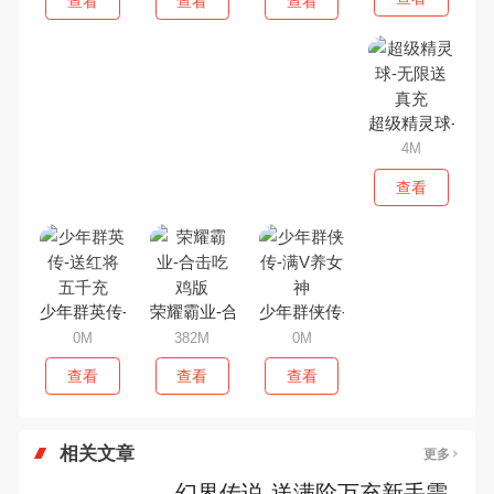
查看
查看
查看
超级精灵球-无限
4M
查看
少年群英传-送红将五千充
荣耀霸业-合击吃鸡版
少年群侠传-满V养女神
0M
382M
0M
查看
查看
查看
相关文章
更多
幻界传说-送满阶万充新手需