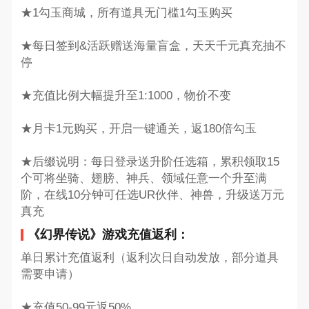
★1勾玉商城，所有道具无门槛1勾玉购买
★每日签到&活跃赠送海量盲盒，天天千元真充抽不
停
★充值比例大幅提升至1:1000，物价不变
★月卡1元购买，开启一键通关，返180倍勾玉
★后缀说明：每日登录送升阶任选箱，累积领取15
个可将坐骑、翅膀、神兵、领域任意一个升至满
阶，在线10分钟可任选UR伙伴、神兽，升级送万元
真充
《幻界传说》游戏充值返利：
单日累计充值返利（返利次日自动发放，部分道具
需要申请）
★充值50-99元返50%