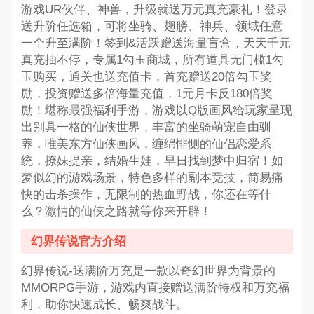
游戏UR伙伴、神兽，升级就送万元真充豪礼！登录
送升阶任选箱，可将坐骑、翅膀、神兵、领域任意
一个升至满阶！签到&活跃赠送海量盲盒，天天千元
真充抽不停，专属1勾玉商城，所有道具无门槛1勾
玉购买，通关也送充值卡，首充赠送20倍勾玉奖
励，投资赠送多倍海量充值，1元月卡反180倍奖
励！堪称最强福利手游，游戏以Q版画风给玩家呈现
出别具一格的仙侠世界，丰富的坐骑萌宠自由驯
养，唯美东方仙侠画风，缠绵悱恻的仙侣恋爱系
统，撩妹提亲，结婚生娃，早日找到梦中归宿！如
梦似幻的游戏场景，特色多样的副本竞技，简易痛
快的击杀操作，无限制的热血野战，你还在等什
么？激情的仙侠之路就等你来开辟！
幻界传说官方介绍
幻界传说-送满阶万充是一款以奇幻世界为背景的
MMORPG手游，游戏内直接赠送满阶特权和万充福
利，助你快速成长、畅爽战斗。