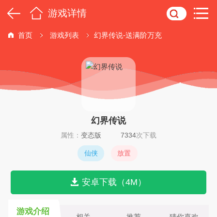
游戏详情
首页
游戏列表
幻界传说-送满阶万充
幻界传说
属性：
变态版
7334
次下载
仙侠
放置
安卓下载（4M）
游戏介绍
相关
推荐
猜你喜欢