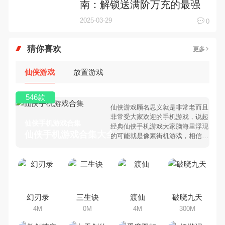
南：解锁送满阶万充的最强
核心战法
2025-03-29
0
猜你喜欢
更多
仙侠游戏
放置游戏
546款
仙侠游戏顾名思义就是非常老而且
非常受大家欢迎的手机游戏，说起
仙侠手机游戏合集
经典仙侠手机游戏大家脑海里浮现
仙侠手机游戏合集大全 >
的可能就是像素街机游戏，相信很
多80、90后朋友还是记忆犹新
吧。那么，我们当年曾经玩过的仙
侠手机游戏有哪些呢？游戏今天，
乐途下载站小编芒果味的怪咖给大
家搜集整理了所以仙侠手机游戏合
集，欢迎大家前来选择下载体验
幻刃录
三生诀
渡仙
破晓九天
4M
0M
4M
300M